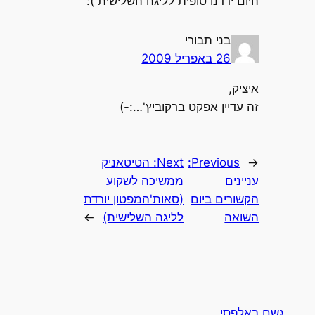
היום ירדנו סופית לליגה השלישית ):
בני תבורי
26 באפריל 2009
איציק,
זה עדיין אפקט ברקוביץ'…:-)
←
Previous:
Next:
הטיטאניק
עניינים
ממשיכה לשקוע
הקשורים ביום
(סאות'המפטון יורדת
השואה
לליגה השלישית)
→
גשם באלפסי