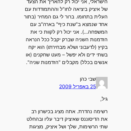
הישראלי, אני יכול רק להאריך את הצעד
של איציק ביציאה לחו"ל וההתמודדות עם
העלית בתחומו. ברור לי גם המחיר (בתור
אחד שנמצא ב"שנת כיף" בארה"ב עם
המשפחה…). אני יכול רק לקוות כי את
הזדמנות השניה שברק יקבל ככל הנראה
בקיץ (לדעבוני ושלא מבחירתו) הוא יקח
בשתי ידים ולא יפשל – מעט שחקנים (או
אנשים בכלל) מקבלים "הזדמנות שניה".
שבי כהן
25 באפריל 2009
גיל,
רשימה נהדרת. אתה מציג בכישרון רב
את הדיסוננס שאיציק דיבר עליו ובהחלט
שתי הרשימות, שלך ושל איציק, מציגות