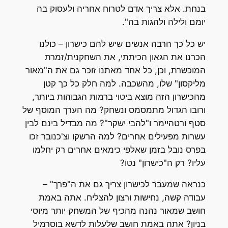
בנחת. אלא צריך אדם לטרוח אחריה ולעסוק בה
יומם ולילה ולהגות בה".
יש כל כך הרבה אנשים שיש להם כישרון – כולנו
הכרנו את הגאון הכיתתי, את השחקנית/זמרת
המוכשרת, וכן, כל אחד מאתנו זוכר גם את ה"מאור
מליקסון" שלו, מהשכבה. למה חלק כל כך קטן
מהכישרון הזה מוצא ביטוי ברמות הגבוהות ביותר,
ורובו הגדול מתמסמס ונשחק? מה הערך המוסף של
סטף ורטהיימר ו"להבי ישקר"? מה מבדיל בינם לבין
עשרות מפעילים אחרים? למה הרשקו וצ'כנובר זכו
בפרס נובל בזמן שאלפי כימאים אחרים רק יחלמו
עליו? רק ה"כישרון" נטו?
כנראה שמעבר לכישרון צריך גם את ה"פרך" –
עבודה קשה, נחישות ורצון להצליח. אתה באמת
חושב שמאור נהנה מהכיף של המשחק יותר מיוסי
בניון? אתה באמת חושב שלעלות לדשא בוסרמיל