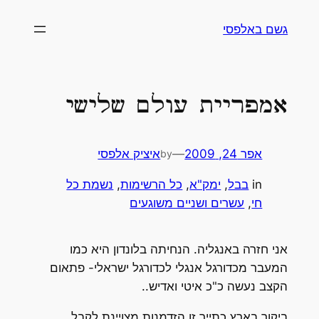
לדלג
גשם באלפסי
לתוכן
אמפריית עולם שלישי
אפר 24, 2009
—
איציק אלפסי
by
in
בבל
, 
ימק"א
, 
כל הרשימות
, 
נשמת כל
חי
, 
עשרים ושניים משוגעים
אני חזרה באנגליה. הנחיתה בלונדון היא כמו
המעבר מכדורגל אנגלי לכדורגל ישראלי- פתאום
הקצב נעשה כ"כ איטי ואדיש..
ביקור בארץ כתייר זו הזדמנות מצויינת לקבל