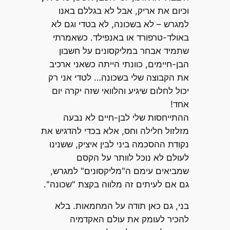
וכיום את אריק, אבל לא בגללם באנו
למגרש – לא בשכונה, לא בטדי וגם לא
באולד-טרפורד או באנפילד. כשאמרתי
שתמיד אבחר במליקסונים על חשבון
הבן-חיימים, כוונתי הייתה כשאני ארכיב
את הקבוצה שלי בשכונה… לטדי אני רק
יכול לחלום שיגיע והלוואי שזה יקרה יום
אחד!
ההתייחסות שלי לבן-חיים לא נבעה
מזלזול חלילה וחס, אלא בכדי להדגיש את
נקודת ההסכמה ביני לבין איציק, ששנינו
לעולם לא נוכל לוותר על הקסם
שמביאים עימם ה"מליקסונים" למגרש,
גם אם לעיתים זה מלווה בקצת "שכונה".
בני, גם כאן תודה על המחמאות. בלא
להכיר לעומק את עולם האקדמיה