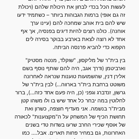
לעשות הכל בכדי לבחון את היכולת שלהם (ויכולת
זה גם אופי) ברמות הגבוהות ביותר – כשתמיד ידעו
שיש להם בית אוהב שמחכה להם (עיינו ערך
אוחנה). כולנו רוצים להיות דיגים בפנסיה, אך אף
אחד לא רוצה לצאת בארבע בבוקר בסירה לים
הקפוא כדי להביא פרנסה הביתה.
בין בית"ר של מליקסון, "שוקלד, מנטה מסטיק"
וארביטמן (ודרך אגב, היה להם שותף נוסף בשם
אלירן דנין, שהשמועות טוענות שנראה לאחרונה
משוטט ברחבת בית"ר בארווה…) לבין בית"ר של
גרשון, זנדברג וגפני (כן, היה פעם אחד כזה…), ברור
לחלוטין במה יבחר כל אחד שיש בו ולו משהו קטן
מבית"ר בנשמה. אני מעדיף חוצפה, כשרון ואת
תחושת הכיף של המשחק על ה"מקצוענות" לכאורה
של אוסף שכירי החרב שרעו בשדות טדי בשנים
האחרונות, גם במחיר פחות תארים. אבל…. כמו