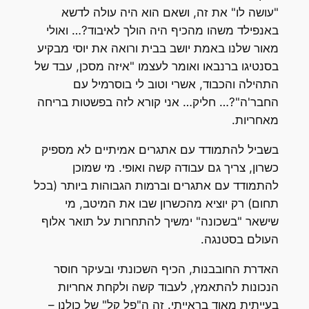
"עושה לו" את זה, ושאם הוא היה עולה לדשא
באנפילד משהו מהכיף היה הולך לאיבוד?… ואולי
מאור שלנו באמת יושב בבית ורואה את יוסי מבקיע
בסנטיגו ברנבאו ואומר לעצמו "איזה מסכן, עבד של
התהילה והכבוד, אשרי וטוב לי בוסרמיל עם
החבר'ה"?… חליק… אני קורא לזה בפשטות בריחה
מאחריות.
בשביל להתמודד עם אתגרים אמיתיים לא מספיק
כשרון, צריך גם עבודה קשה ואופי. מי שמוכן
להתמודד עם אתגרים וברמות הגבוהות ביותר (בכל
תחום) רק יוציא מהכשרון שבו את המיטב, מי
שישאר "בשכונה" ימשיך להתחרות על תואר אלוף
העולם בסטנגה.
האדרת החובבנות, הכיף השכונתי ובעיקר חוסר
הנכונות להתאמץ, לעבוד קשה ולקחת אחריות
בעייתית מאוד בראייתי. זה ה"פל קל" של כולנו –