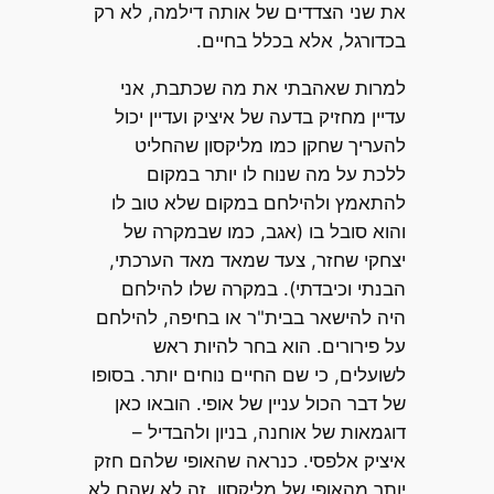
את שני הצדדים של אותה דילמה, לא רק
בכדורגל, אלא בכלל בחיים.
למרות שאהבתי את מה שכתבת, אני
עדיין מחזיק בדעה של איציק ועדיין יכול
להעריך שחקן כמו מליקסון שהחליט
ללכת על מה שנוח לו יותר במקום
להתאמץ ולהילחם במקום שלא טוב לו
והוא סובל בו (אגב, כמו שבמקרה של
יצחקי שחזר, צעד שמאד מאד הערכתי,
הבנתי וכיבדתי). במקרה שלו להילחם
היה להישאר בבית"ר או בחיפה, להילחם
על פירורים. הוא בחר להיות ראש
לשועלים, כי שם החיים נוחים יותר. בסופו
של דבר הכול עניין של אופי. הובאו כאן
דוגמאות של אוחנה, בניון ולהבדיל –
איציק אלפסי. כנראה שהאופי שלהם חזק
יותר מהאופי של מליקסון. זה לא שהם לא