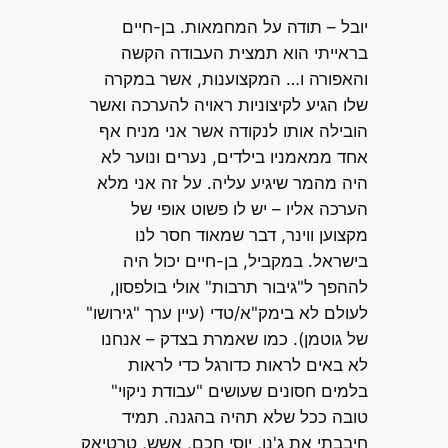
יובל – תודה על המחמאות. בן-חיים
בראייתי הוא תמצית העבודה הקשה
והאפורה ו… המקצוענות, אשר במקרה
שלו הגיע לקיצוניות ראויה להערכה ואשר
הובילה אותו לנקודה אשר אני מניח אף
אחד ממאמניו בילדים, נערים ונוער לא
היה מהמר שיגיע עליה. על זה אני מלא
הערכה אליו – יש לו פשוט אופי של
מקצוען ווינר, דבר שמאוד חסר לנו
בישראל. במקביל, בן-חיים יכול היה
לההפך ל"גיבור תרבות" אולי בולפסון,
לעולם לא בימק"א/טדי (עיין ערך "גירושו"
של גוטמן). כמו שאמרת בצדק – אנחנו
לא באים לראות כדורגל כדי לראות
בלמים חסונים שעושים "עבודת ניקוי"
טובה ככל שלא תהיה בהגנה. תמיד
חיבבתי את ג'נו, יוסי חכם, אשש, טרטיאק