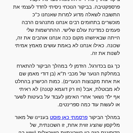
פרספקטיבה. בביקור הנוכחי ניסיתי לחדד לעצמי את
התשובה לשאלה מדוע למרות שאנחנו כ"כ
מוכשרים בתחומים רבים אנחנו מתנהגים הרבה
פעמים כמדינת עולם שלישי. ההתרשמות שלי
הייתה שבאיזשהו מקום ככה אנחנו אוהבים את זה,
שכונה. כאילו אנחנו לא באמת עושים מאמץ אמיתי
לשנות את זה.
כך גם בכדורגל. הזדמן לי במהלך הביקור להתארח
במחלקת הנוער של מכבי ת"א (בן דודי מאמן שם
את אחת מקבוצות הנערים). כמות הכישרון בהחלט
לא מבוטלת, אבל (וזו רק דוגמא קטנה) לא ראיתי
אף ילד נשאר אחרי האימון לעבוד על בעיטות לשער
או לעשות עוד כמה ספרינטים.
במהלך הביקור
פרסמתי כאן פוסט
בעניינו של מאור
מליקסון שהציג זווית אחת, זו השכונתית, של
הדיסוננס הזה בין השכונתיות הישראלית (שיש בה