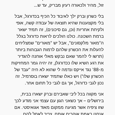
זול, מהיר ולכאורה רעיון מבריק, עד ש…
בלי כשרון וברק ילך לאיבוד כל הכיף בכדורגל, אבל
בלי מקצוענות שהיא תוצאה של עבודה קשה, אופי
ולקיחת אחריות (וכן, גם סיכונים), זה תמיד ישאר
ברמת השכונה. כולנו הולכים לראות כדורגל בגלל
ה"מאור מלקסונים", אבל יש "מאורים" שמצליחים
להעלות את הכשרון שלהם לרמות הגבוהות ביותר
(תרשו לי להמר שאם נבקש מאלי אוחנה להגדיר
את רגע השיא שלו ככדורגלן, זה יהיה גמר המחזיקות
מ-88' נגד אייקס ונדמה לי שהוא לא היה "עבד של
הכשרון שלו") ויש כאלו שתמיד ישארו בוסרמיל. זה
נכון לגבי כדורגל, אך גם לגבי כל תחום אחר.
אני מקווה בכל ליבי שאבירם וברק ישארו בבית,
בירושלים – אך כשאני הגון עם עצמי אני מודע לכך
שזו ציפיה אשר מגיעה ממקום מאוד אגואיסטי. אם
אנחנו באמת אוהבים אותם, צריך לאחל להם