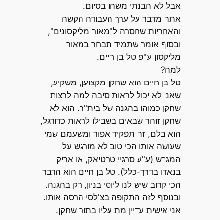
אבל לא הבנתי משהו בסיום.
אתה מדבר על ערך העבודה הקשה
והאחריות שחסרה ל"מאור מליקסונים",
ובסוף אומר שתמיד תבחר במאור
מליקסון ע"פ טל בן חיים.
למה?
טל בן חיים הוא שחקן מקצוען, משקיע,
שאני לא יכול לראות סיבה למה לרצות
שחקן כמוהו בהגנה של בית"ר. הוא לא
שחקן זוהר שבאים בשבילו לראות כדורגל,
הוא בלם, זה תפקיד אפור ומשעמם שמי
שעושה אותו הכי טוב לא מורגש על
המגרש (ע"ע סרגיי טרטיאק, או אריק
בנאדו בדרך-כלל). טל בן חיים הוא הדבר
הכי קרוב שיש לנו ליוסי בניון, רק בהגנה.
ובנוסף לזה התקופה בצ'לסי הרסה אותו.
אני אישית עדיין מת עליו בתור שחקן.