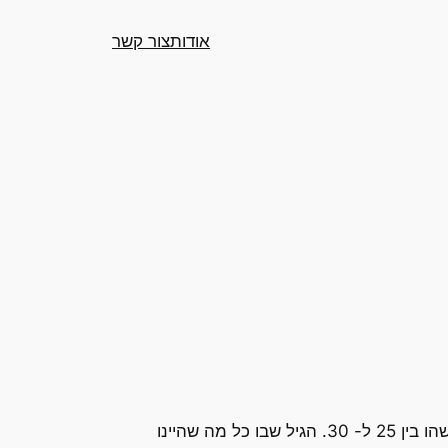
אודות
צור קשר
אם ניתן להמשיל מדינה או חברה לנפש של היחיד ניתן לומר שישראל חוגגת הערב לא יום-הולדת 62 אלא יותר משהו בין 25 ל- 30. הגיל שבו כל מה שהיינו