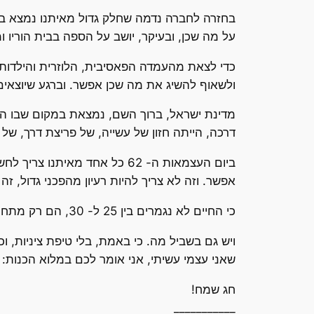
בחזרה לחברה נדמה שחלק גדול מאיתנו נמצא במ
על מה שכן, ובעיקר, יושב על הספה בבית הוריו ומרחם על עצמו. או בישראל מודל 0
כדי לצאת מהעמדה הפאסיבית, הלוזרית והילדותי
ולשאוף להשיג את מה שכן אפשר. וברגע שיוצאי
מדינת ישראל, ברוך השם, נמצאת במקום שבו היא
דרכה, הייתה חזון של עשייה, של פריצת דרך, של
ביום העצמאות ה- 62 כל אחד מ
אפשר. וזה לא צריך להיות רעיון מהפכני גדול, ז
כי החיים לא נגמרים בין 25 ל- 30, הם רק מתחילים. ולמרות שעשינו לא רע בכלל עד עכשיו יש לנו עוד הרבה מה לעשות פה.
ויש גם בשביל מה. כי באמת, בלי טיפת ציניות,
שאני עצמי עשיתי, אני אומר לכם במלוא הכנות: א
חג שמח!
___________