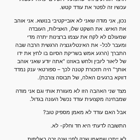
עכשיו זה לפטר את עודד קטש.
נכון, אני מודה שאני לא אובייקטיבי בנושא. אני אוהב
את האיש. את השקט שלו, האצילות, העובדה
שמעולם לא לקח את עצמו ברצינות יתרה מדי
ומעבר לכל- את האינטליגנציה הרגשית הרבה שבה
התברך (הרגע אמש בשריקת הסיום בו לחץ את ידו
של ליאור ליובין ולחש באוזנו "אתה יודע שאני אוהב
אותך" היה תזכורת קטנה לכך – ספורטאי ענק נמדד
דווקא ברגעים האלה, של תבוסה צורבת).
מצד שני האהבה הזו לא מעוורת אותי וגם אני מודה
שמבחינה מקצועית עודד נכשל העונה בגדול.
אבל האם עודד לא מאמן מספיק טוב?
התשובה לדעתי היא חד וחלק- לא.
לא ייתכן שמאמן שרק לפני שנה זכה באליפות