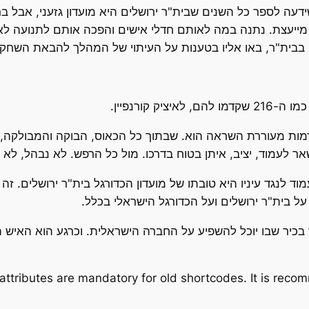
עה לספר כל השנים שבית"ר ירושלים היא מועדון גזעני, אבל בר
ייעצת. נתנה במה לאותם חדלי אישים והפכה אותם לתנועה לאיכ
בבית"ר, באו אליו בטענות על העיתוי של המהלך להבאת השחקני
 קורנפיין.
 דמות מעוררת השראה הוא. שבתוך כל הכאוס, הבוקה והמבולקה,
אר לעמוד, יציב, איתן בטוח בדרכו. מול כל הרפש. לא נבהל, לא
ד לנגד עיניו היא טובתו של מועדון הכדורגל בית"ר ירושלים. זה 
על בית"ר ירושלים ועל הכדורגל הישראלי בכלל.
יר שבו יוכל להשפיע על החברה הישראלית. וכרגע הוא האיש האח
attributes are mandatory for old shortcodes. It is rec