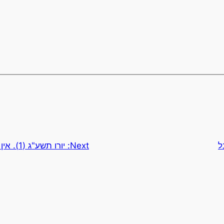
ל
Next:
יורו תשע"ג (1). אין הזדמנות שניה לרושם ראשוני