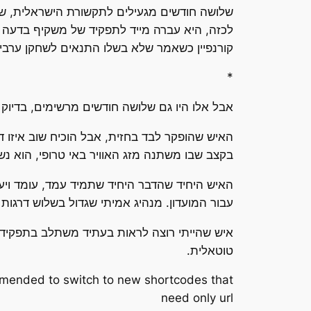
שלושה חודשים מגעילים לתקשורת הישראלית, שיד
לכזה, היא עברה מייד לתפקיד של משקיף בדעה מ
קורנפיין כשאמר שלא בשלו התנאים לשחקן ערבי 
*
אבל אלו היו גם שלושה חודשים מרשימים, בדיוק כמו ה-216 שקדמו להם, לאיציק
האיש שהופקר לבד בחזית, אבל הוכיח שוב איזו
בקצב שבו משתנה מזג האוויר באי טרופי, הוא נש
האיש היחיד שהדבר היחיד שתמיד עמד, עומד ויעמו
עבור המועדון. מנהיג אמיתי שגדול בשלוש דרגות 
איש שהייתי רוצה לראות בעתיד משתלב בתפקיד בכ
טוטאלית.
ommended to switch to new shortcodes that
need only url