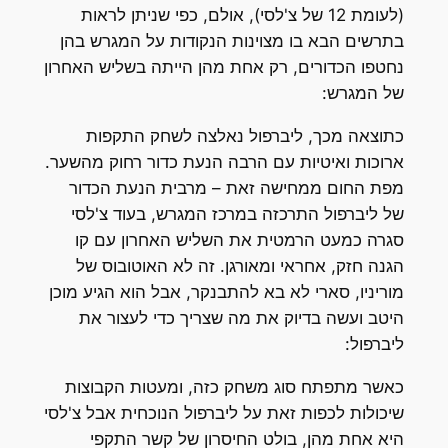
(לעומת 12 של צ'לסי), אולם, כפי שניתן לראות
בתרשים הבא בו מצוינות הנקודות על המגרש בהן
נחטפו הכדורים, רק אחת מהן הייתה בשליש האחרון
של המגרש:
כתוצאה מכך, ליברפול נאלצה לשחק התקפות
ארוכות ואיטיות עם הרבה הנעת כדור רחוק מהשער.
מפת החום ממחישה זאת – מרבית הנעת הכדור
של ליברפול התרכזה במרכז המגרש, בעוד צ'לסי
סגרה כמעט הרמטית את השליש האחרון עם קו
הגנה חזק, אחראי ומאורגן. זה לא האוטובוס של
מוריניו, סארי לא בא להתבנקר, אבל הוא הגיע מוכן
היטב ועשה בדיוק את מה שצריך כדי לעצור את
ליברפול:
כאשר מתפתח סוג משחק כזה, ומעטות הקבוצות
שיכולות לכפות זאת על ליברפול הנוכחית אבל צ'לסי
היא אחת מהן, בולט החיסרון של קשר התקפי