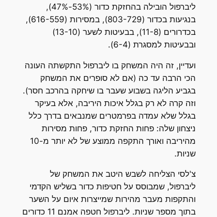
ליברפול הובילה בהחזקת כדור (53%-47%),
בנגיעות בכדור (803-729), במסירות (616-559),
בכדרורים (11-8), בבעיטות לשער (13-10)
ובבעיטות למסגרת (6-4).
ועדיין, זה היה המשחק בו ליברפול התקשתה העונה
הכי הרבה עד כה (אם לא סופרים את המשחק
בגביע הליגה בשבוע שעבר בו שיחקה בהרכב חסר).
וזה קרה לא רק בגלל איכות היריבה, אלא בעיקר
בגלל שלא עמדה בפרמטרים שמנבאים בדרך כלל
ניצחון שלה: פחות החזקת כדור, פחות מסירות
מהיריבה ואורך התקפה ממוצע של לא יותר מ-10
שניות.
צ'לסי הצליחה לשבש היטב את המשחק של
ליברפול, שמבוסס על חטיפות כדור בשליש הקדמי
והתקפות מעבר מהירות שמייצרות איום על השער
בתוך מספר שניות. ליברפול חטפה אמנם 11 כדורים