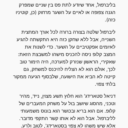
בליברפול, אחד שיודע לתת פס בין שניים שמפרק
הגנה צפופה או לאיים על השער מרחוק (כן, קוטיניו
כזה).
ליברפול שלטה בצורה ברורה לכל אורך המחצית
השנייה, אבל ללא שחקן כזה היא התקשתה להגיע
לאיומים אפקטיביים על השער. כדי לשנות את
המצב קלופ ניסה להכניס מישהו למשבצת הזאת:
שאקירי, הראשון שנזרק למערכה, היה הימור טוב
לכך, אולם הוא לא הצליח להיכנס למשחק, גם
קייטה לא הביא את הישועה, שלבסוף הגיעה ממקור
בלתי צפוי.
דניאל סטארידג' הוא חלוץ תשע מצוין, נייד, מהיר
וטכני, מהסוג שיושב בול על משחק המעברים של
קלופ. אם הוא בריא ובכושר הוא בונוס משמעותי
לליברפול. אבל הוא לא אותו קשר התקפי מדובר.
אלא שיש משהו לא צפוי בסטארידג', לטוב ולרע.