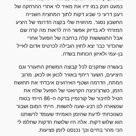
כמעט חנק במו ידיו את מאיר לוי אחרי ההרחקה של
רענן דרעי כי שבע דקות לתוך המחצית השנייה
החשבון נסגר. מהזווית שלי בקצה הדרומי של היציע
המזרחי לא בדיוק אפשר היה לראות מה קרה שם
אבל התגוששות קלה ברחבה של הפועל אחרי
שהכדור כבר יצא לחוץ הובילה לכרטיס אדום לאייל
בן-עמי ולאיזון הכוחות בשדה.
בעשרה שחקנים לכל קבוצה המשחק התעורר וגם
היציעים, השער ריחף באוויר לכאן או לכאן. מרוב
המתח, הדרמה ושטף האירועים איבדתי את תחושת
הזמן, כשרצ'וניצה הקרואטי של הפועל שלח את
הטיל לחיבור של קורנפיין בדקה ה-86 הייתי בטוח
שנשארה לנו רבע-שעה להשוות. הייתי המום ושבור
כשנוכחתי לדעת שהזמן האמיתי שעומד לרשותנו
הוא שלוש דקות. אלה היו שלושת הדקות שחלפו לי
הכי מהר בחיים וכך נכנסנו לזמן פציעות.