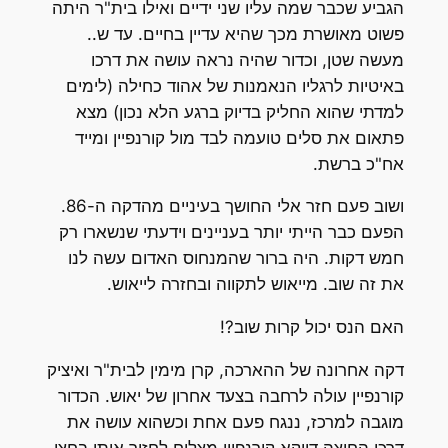
הגביע שכבר שמה עליו שני ידיים ואילו בית"ר היתה
פשוט מאושרת מכך שהיא עדיין בחיים. עד ש..
מעשה שטן, וכדור שהיה נראה עושה את דרכו
באיטיות לרגליו הנאמנות של אהוד כחילה (לימים
למדתי שהוא החליק בדיוק ברגע הלא נכון) מצא
פתאום את סלים טועמה לבד מול קורנפיין ומייד
אח"כ ברשת.
ושוב פעם חזר אלי החושך בעיניים מהדקה ה-86.
הפעם כבר הייתי יותר בעניינים וידעתי שנשארו רק
חמש דקות. היה ברור שהמנחוס האדום עשה לנו
את זה שוב. מייאוש לתקווה ובחזרה לייאוש.
האם הנס יכול קרות שוב?!
דקה אחרונה של ההארכה, קרן מימין לבית"ר ואיציק
קורנפיין עולה לרחבה בצעד אחרון של יאוש. הכדור
מוגבה למרכז, ננגח פעם אחת וכשהוא עושה את