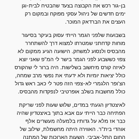
בן-גור רכש את הקבוצה בצעד שהבטיח לבית-וגן
ימים חדשים של ניהול עסקי מפוקח ובמקום רק
העצים את הברדאק המוכר.
בשבועות שלפני הגמר הייתי עסוק בעיקר בסיעור
מוחות קדחתני שמטרתו למצוא דרך להשתחרר
מהבסיס ולנסוע למשחק. הישועה הגיע ממקום לא
צפוי כששבוע לפני הגמר בישר לי המ"פ שאני יוצא
לאיזה קורס מיחשוב בשלישות. היה ברור לי שהקורס
כולל יציאות יומיות ולא ידעתי את נפשי מרב שמחה,
הצ'ופר הלגמרי לא-צפוי הזה פטר לי כאב ראש גדול
כולל מחשבות בשלב אופרטיבי לנפקדות מהבסיס.
לאיצטדיון הגעתי במדים, שלוש שעות לפני שריקת
הפתיחה כבר הייתי עם אבא בתוך באיצטדיון שהיה
כבר אז מלא על גדותיו בלמעלה מעשרים אלף
אוהדי בית"ר. האווירה היתה מחשמלת, שילוב של
החום התל-אביבי, השעות הארוכות של המתנה