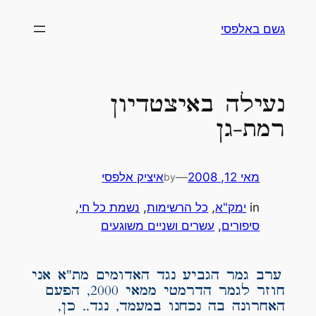
לדלג
גשם באלפסי
לתוכן
נעילה באיצטדיון
רמת-גן
מאי 12, 2008
—
איציק אלפסי
by
in
ימק"א
, 
כל הרשימות
, 
נשמת כל חי
, 
סיפורים
, 
עשרים ושניים משוגעים
ערב גמר הגביע נגד האדומים מת"א אני
חוזר לגמר הדרמטי ממאי 2000, הפעם
האחרונה בה נכחנו במעמד, נגד.. כן,