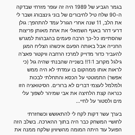
בגמר הגביע של 1989 היה זה עופר מזרחי שבדקה
ה-90 שלח טיל לחיבורים של בוני גינצבורג ושבר לי
את הלב, 11 שנה אחרי הגורל עמד להתהפך: גולן
דרעי דהר באגף השמאלי את אחת מאותן פריצות
שהסתיימו כל-כך הרבה פעמים בהגבהות למגרש
החנייה אבל באותה הפעם איכשהו הצליח המגן
להעביר כדור מדוייק למרכז הרחבה וויקטור פאצ'ה
גילגל מקרוב 1:1!! בשנייה שהבנתי שהיה גול (כי
לראות אותו ממהקום בו עמדתי לא היה ממש
אפשר) התמוטטי על הכסא והתחלתי לבכות
ולמלמל לעצמי דברים לא ברורים. הסיטואציה הזו
כנראה קצת הלחיצה את אבי שמיהר לשפוך עלי
מים ולסטור על לחיי…
בערך עשר דקות לקח לי להתאושש וכשחזרתי
לחושיי המשחק כבר היה בתוך ההארכה. בשלב הזה
הפועל עוד היתה המומה מהשיוויון שלקח ממנה את