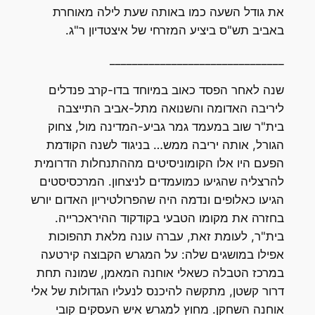
את גודל השעה כמו באותה שעת לילה מאוחרת
באביב תש"ס ביציע המזרחי של איצטדיון ר"ג.
_______________________________
שנה לאחר הפסד כאוב במיוחד בדו-קרב פנדלים
ליריבה האדומה והשנואה מתל-אביב התייצבה
בית"ר שוב במעמד גמר גביע-המדינה מול, צחוק
הגורל, אותה יריבה ממש… בניגוד לשנה הקודמת
הפעם היו אלו הקומוניסיטים מההתנחלות הדרומית
להרצליה שהגיעו כמועמדים לניצחון. המרכסיסטים
הגיעו כאלופים ונדמה היה שהפרולטיריון האדום יורש
בחזרה את מקומו הטבעי בקודקוד ההיראכרייה.
בית"ר, לעומת זאת, עברה עונה מלאת תהפוכות
אפילו במושגים שלה: על המגרש הקבוצה קירטעה
במרכז הטבלה כשאלי אוחנה המאמן, שמונה תחת
דרור קשטן, מתקשה להיכנס לנעליו הגדולות של אלי
אוחנה השחקן. מחוץ למגרש איש העסקים קובי