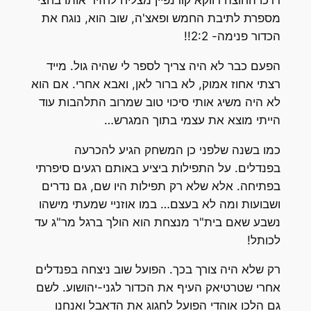
דרכו החוצה דווקא קורנפיין מצליח לחזיר אותו בחצי
מספרת לתיבת החמש ופאצ'ה, שוב הוא, נוגח את
הכדור פנימה- 2:2!!
הפעם כבר לא היה צריך לספר לי שהיה גול. מייד
רצתי אחוז אמוק, לא ברור לאן, ואבא אחרי. אם הוא
לא היה משיג אותי סיכוי טוב שמרוב התלהבות עוד
הייתי מוצא את עצמי בתוך המגרש…
כמו בשנה שלפני כן המשחק הגיע להכרעה
בפנדלים. על התפילות ביציע באותם רגעים סיפרתי
בפתיחה. אלא שלא רק תפילות היו שם, גם נדרים
ושבועות ומה לא בעצם… במו אוזניי שמעתי מישהו
נשבע שאם בית"ר מנצחת הוא הולך ברגל מר"ג עד
לכותל!
רק שלא היה צורך בכך. הפועל שוב ניצחה בפנדלים
אחרי שטרטיאק העיף את הכדור לגני-יהושוע. לשם
גם הלכו אוהדי הפועל לחגוג את הדאבל ואנחנו