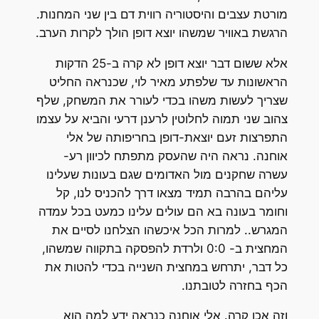
מורטת עצבים והיסטוריה רווית דם בין שני המחנות.
הרגשת באוויר שמשהו יוצא דופן הולך לקרות הערב.
אלא ששום דבר יוצא דופן לא קרה ב-25 הדקות
הראשונות עד שלפתע מאיר לוי, שכנראה החליט
שצריך לעשות משהו בכדי לעורר את המשחק, שלף
צהוב שני תמוה לחלוטין לרענן דרעי והביא על עצמו
התפרצות זעם יוצאת-דופן בחריפותה של אלי
אוחנה. נראה היה שהעסק מתפתח לכיוון רע-
עשרה שחקנים מול האדומים שגם בעונות שעלינו
עליהם בהרבה תמיד מצאו דרך להכניס לנו, קל
וחומר בעונה בא הם עולים עלינו כמעט בכל עמדה
המגרש.. למרות הכל איכשהו הצלחנו לסיים את
המחצית ב- 0:0 ולרדת להפסקה בתקווה שמשהו,
כל דבר, יתרחש במחצית השנייה בכדי להטות את
הכף בחזרה לטובתנו.
וזה אכן קרה. אלי אוחנה כנראה ידע למה הוא