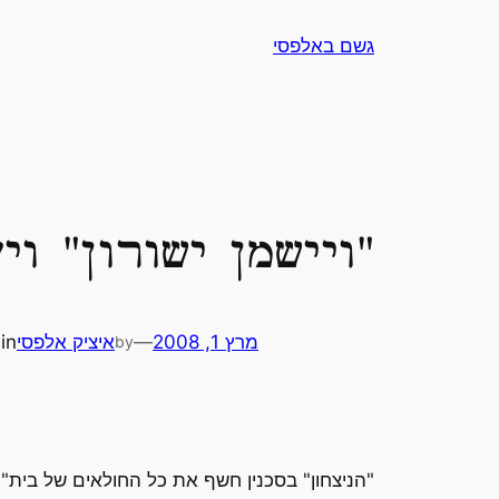
לדלג
גשם באלפסי
לתוכן
"ויישמן ישורון" ו
מרץ 1, 2008
—
איציק אלפסי
in
by
"הניצחון" בסכנין חשף את כל החולאים של בית"ר