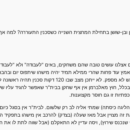
כיאן ובן-שושן בתחילת המחצית השנייה כשסכנין התעוררה? למה 
אצלנו עושים טובה שהם משחקים, באים "לעבודה" ולא "לעבוד"
ץ עוד פחות שהרי ממילא תמיד יהיה מישהו שיתפוס יום ובהבר
ת. בכלל, חוץ מאלברמן אין אף שחקן בבית"ר שאפשר להגיד עליו
פתיות זו גם חוסר מקצוענות.
יגה כיסתה) שמתי אליה לב רק שלשום. לבית"ר אין בסגל כיום
זה מצויין אבל מאז שעלה (בצדק) להרכב אין מישהו בתפקיד הזה
נכנס שירוץ), ויסה עדיין לא התאקלם (אבל שווה לתת לו את הזמ