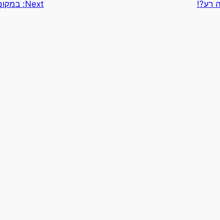
 רע?!
Next:
במקום