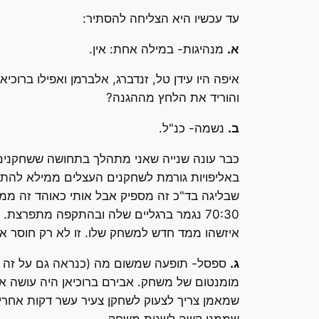
עד עכשיו היא הצליחה להסתיר:
א.
מנהיגות- במילה אחת: אין.
איפה היו עידן טל, זנדברג, אלברמן ואפילו ברו
והוריד את הלחץ מההגנה?
ב.
נשמה- כנ"ל.
כבר עונה שנייה שאני מתהלך בתחושה ששחקנים 
באליפויות גורמת לשחקנים העצלים ממילא להתאמ
70:30 נגמר ברגליים שלה ובהתקפה מתפרצ
איזשהו ממד חדש למשחק שלו. זו לא רק חוסר אכ
ג.
ספסל- תופעה שמשום מה (כנראה גם על זה הל
מומנטום של משחק. אבירם ברוכיאן היה עושה את 
שמאמן צריך לצעוק לשחקן צעיר עשר דקות אחרי ש
שממנו קשה לשנות משחק.