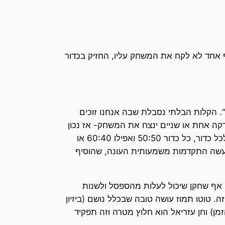
אף אחד לא לקח את המשחק עליו, החזיק בכדור
. הקלות הבלתי נסבלת שבה אנחנו זוכים
קה אחת או שניים ינצח את המשחק- אז נכון
שבליגה בד"כ זה מספיק אבל אותי כאוהד זה ממש לא מספק. לא ייתכן מצב שבו 120 דקות סכנין תהיה ראשונה לכל כדור, כל כדור 50:50 ואפילו 60:40 או
 שעשה התקדמות משמעותית העונה, שהוסיף
 אף שחקן שיכול לעלות מהספסל ולשנות
. טוטו תמוז עושה טובה שבכלל נושם (ביזיון
ן) וחן עזריאל הוא חלוץ מטרה וזה תפקיד