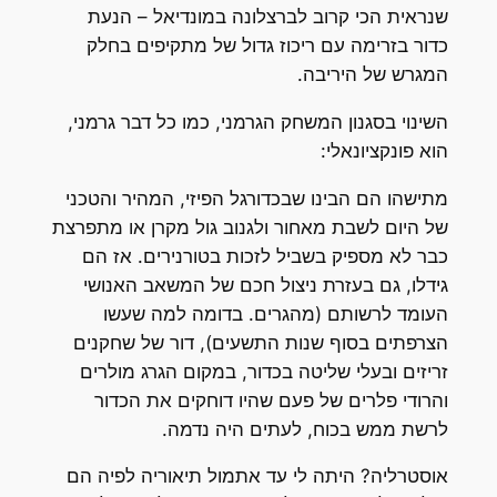
שנראית הכי קרוב לברצלונה במונדיאל – הנעת
כדור בזרימה עם ריכוז גדול של מתקיפים בחלק
המגרש של היריבה.
השינוי בסגנון המשחק הגרמני, כמו כל דבר גרמני,
הוא פונקציונאלי:
מתישהו הם הבינו שבכדורגל הפיזי, המהיר והטכני
של היום לשבת מאחור ולגנוב גול מקרן או מתפרצת
כבר לא מספיק בשביל לזכות בטורנירים. אז הם
גידלו, גם בעזרת ניצול חכם של המשאב האנושי
העומד לרשותם (מהגרים. בדומה למה שעשו
הצרפתים בסוף שנות התשעים), דור של שחקנים
זריזים ובעלי שליטה בכדור, במקום הגרג מולרים
והרודי פלרים של פעם שהיו דוחקים את הכדור
לרשת ממש בכוח, לעתים היה נדמה.
אוסטרליה? היתה לי עד אתמול תיאוריה לפיה הם