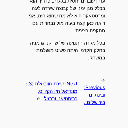
עדיין עוברים יחסית בקלות, פדריך הוא
בכלל מגן ימני של קבוצה שירדה ליגה
ומרטסאקר הוא לא מה שהוא היה, אני
רואה כאן קצת בעיה מול נבחרות עם
התקפה רצינית.
בכל מקרה התנועה של שחקני גרמניה
בחלק הקדמי היתה פשוט מושלמת
במשחק.
←
Next:
שירת הוובוזלה (3):
Previous:
מונדיאל חי! הקיוויס,
ובינתיים
כריסטיאנו וברזיל
→
בירושלים..