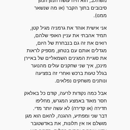
משתלב, הוא היה עושה המון המון
סיבובים בתוך הקבר (או מה שנשאר
ממנו).
אני אישית אוהד את גרמניה מגיל קטן,
תמיד אהבתי את עניין האופי שלהם,
רואים את זה גם בנבחרת של היום,
מגדלים אותם עם בטחון, מספיק לראות
את סוגיית המגינים השמאליים של באיירן
מינכן, איך שני שחקנים עולים מהנוער
בגלל טעות ברכש ואחרי זה בפציעה
ונותנים משחקים נפלאים.
אבל כמה נקודות לרעה, קודם כל באלאק
חסר מאוד באמצע המגרש, מחליפו
חדירה (או קדירה) לא עשה יותר מדי.
דבר שני ומפתיע, ההגנה, להאם הוא מגן
מושלם אז אין תלונות, את באדשטובר