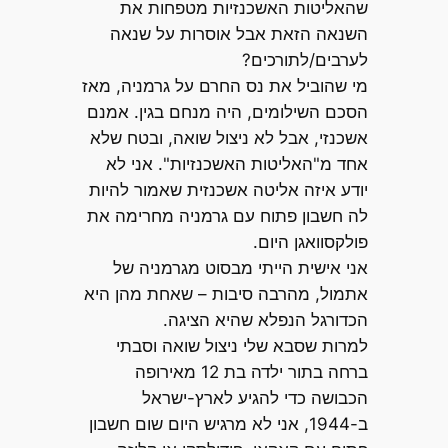
שהאליטות האשכנזיות מטפחות את
השנאה הזאת אבל אוסרות על שנאה
לערבים/לתורכים?
מי שהוביל את נס החרם על גרמניה, מאז
הסכם השילומים, היה מנחם בגין. אמנם
אשכנזי, אבל לא ניצול שואה, ובטח שלא
אחד מ"האליטות האשכנזיות". אני לא
יודע איזה אליטה אשכנזית שאמור להיות
לה חשבון פתוח עם גרמניה מחרימה את
פולקסוואגן היום.
אני אישית הייתי מבסוט מגרמניה של
אתמול, מהרבה סיבות – שאחת מהן היא
הכדורגל הנפלא שהיא הציגה.
למרות שסבא שלי ניצול שואה וסבתי
ברחה בתור ילדה בת 12 מאירופה
הכבושה כדי להגיע לארץ-ישראל
ב-1944, אני לא מרגיש היום שום חשבון