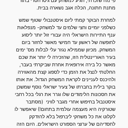
פי מה שזכרתי, הגיע למשחק עם גיסו הטרי בתור
מתנת חתונה, הכלה אגב נשארה בבית.
למחרת הבוקר קמתי ליום איסטנבולי שטוף שמש
כשלפני יומיים וחצי שלמים עד למשחק- מנפלאות
ענף התיירות הישראלי היה עבורי זול יותר ליסוע
לחופשה של ראשון עד חמישי מאשר לחזור ביום
המשחק. מכיוון שממילא נגזר עלי לבלות מס' ימים
בעיר האוריינטלית הזו, שהזכירה לי יותר את שכם
מאשר כל בירה אירופאית אחרת שביקרתי בעבר,
החלטתי לנצל את הזמן כדי לספוג קצת מהאווירה
ולהיכנס לעניינים לקראת המשחק הגדול. את אותו
בוקר בילית בחברתו של צעיר ישראלי נוסף שמשכן
את חסכונות הלימודים שלו וגרר את רגלי בכל רחבי
איסטנבול בחיפוש אחרי מגבר לוויני (מסתבר
שטורקיה היא מעצמה עולמית בתחום!) שיאפשר לו
לקלוט את כל משחקי ליברפול בלא להזדקק
לחסדיהם של ערוצי הספורט הישראלים. היום הזה