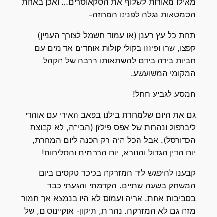
מאילו מאורות לשלוף את הסקאוסרים… ואכן באחת
הסמטאות נגלה לפנינו המחזה-
תחת כל עץ רענן (או עמוד חשמל לצורך העניין)
קפצו, שרו ופיזזו בקולי קולות אוהדים אדומים עם
חביות בירה בידם להשתאותו הרבה של הקהל
המקומי המשועשע.
המסע לגביע החל!
גם את היום שלמחרת בילנו בפאב האירי עם אוהדי
ליברפול ונהרות של אפס פילזן (הבירה, לא קבוצת
הכדורסל). אבל הכל היה רק הכנה ליום המחרת,
יום הדין הגדול והנורא, יום הרחמים והסליחות!
קבענו להיפגש ליד המזרקה בכיכר טקסים ביום
המשחק בשעה שתיים. הקדמתי והגעתי כבר
בסביבות אחת. אריה ועמוס לא היו בנמצא אך חמור
מזה גם לא המזרקה. נהרות, תיקון- אוקיינוסים, של