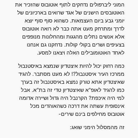
המוני ליברפולים נדחקים לתוף אוטובוס שהזכיר את
האוטובסים הישנים של אגד שרואים בארכיונים של
יומני גבע ביום העצמאות. כשהוא סוף סוף יוצא
לדרך ומתרחק מעט אתה כבר לא רואה אוטובוס
אלא אנשים נתלים מהגגות ומהחלונות מנופפים
בצעיפים ושרים בקולי קולות. נדחקנו גם אנחנו
לאחד האוטומובילים האלה ויצאנו למסע.
כמה רחוק יכול להיות איצטדיון שנמצא באיסטנבול
ממרכז העיר איסטנבול?! לא מעט מסתבר. להגיד
שאיצטדיון אתא טורק נמצא באיסטנבול זה בערך
כמו להגיד לאופ"א שאיצטדיון טדי זה בת"א. אבל
למי היה איכפת? הקרנבל היה גדול ושיירה אדומה
אינסופית עשתה את דרכה כשהאוהדים מכל
אוטובוס מחילפים בינם שירים-
זה מהמסלול הימני שואג: