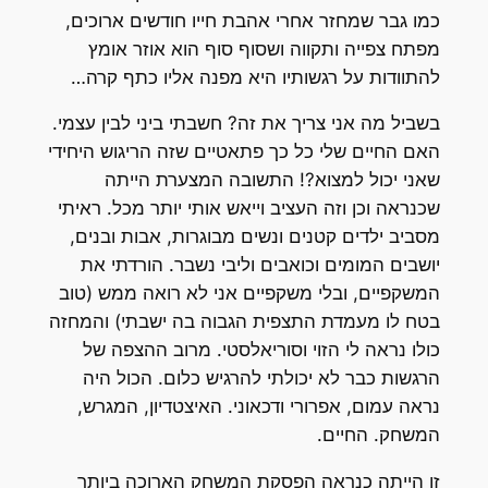
כמו גבר שמחזר אחרי אהבת חייו חודשים ארוכים,
מפתח צפייה ותקווה ושסוף סוף הוא אוזר אומץ
להתוודות על רגשותיו היא מפנה אליו כתף קרה…
בשביל מה אני צריך את זה? חשבתי ביני לבין עצמי.
האם החיים שלי כל כך פתאטיים שזה הריגוש היחידי
שאני יכול למצוא?! התשובה המצערת הייתה
שכנראה וכן וזה העציב וייאש אותי יותר מכל. ראיתי
מסביב ילדים קטנים ונשים מבוגרות, אבות ובנים,
יושבים המומים וכואבים וליבי נשבר. הורדתי את
המשקפיים, ובלי משקפיים אני לא רואה ממש (טוב
בטח לו מעמדת התצפית הגבוה בה ישבתי) והמחזה
כולו נראה לי הזוי וסוריאלסטי. מרוב ההצפה של
הרגשות כבר לא יכולתי להרגיש כלום. הכול היה
נראה עמום, אפרורי ודכאוני. האיצטדיון, המגרש,
המשחק. החיים.
זו הייתה כנראה הפסקת המשחק הארוכה ביותר