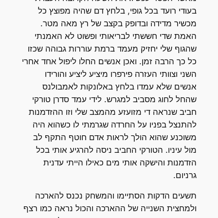
בעודי רועד בכל גופי, בלחץ דם שהיה מפוצץ כל
מכשיר מדידה ובדופק בקצב של רץ מאה מטר.
האמת שדי חששתי לבריאותי ופשוט לא האמנתי
שהגוף שלי יחזיק מעמד ברמת עוררות גבוהה שכזו
כל כך הרבה זמן. ואכן אנשים החלו ליפול אחד אחרי
השני וצוותי העזרה פירפרו מיציע ליציע והורידו
אנשים שלא עמדו בלחץ באלונקות לאמבולנס
שהחל לחוג מסביב למגרש. לידי עמד סדרן טורקי
חביב שנראה די מזועזע מהמצב שלי וזו ההזדמנות
להתנצל בפניו על החרדה שגרמתי לו כשהוא היה
משוכנע שהוא הולך לראות אדם חוטף התקף לב
מול עיניו. הטורקי החביב ניסה להרגיע אותי בכל
הזדמנות והישקה אותי מים כאילו הייתי עדנית
גרניום.
תשעים הדקות הסתיימו והמשחק נכנס להארכה
ולמחצית השנייה של ההארכה והכול נראה כמו רצף