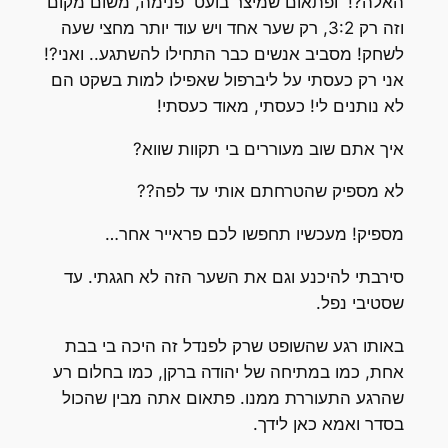
האלה?! ופתאום שמיצר בועט פנימה, משום מקום
וזה רק 3:2, רק שער אחד ויש עוד יותר מחצי שעה
לשחק! מסביב אנשים כבר התחילו להשתגע.. ואני?!
אני רק כעסתי על ליברפול שאפילו למות בשקט הם
לא נותנים לי! כעסתי, מאוד כעסתי!
איך אתם שוב מעוררים בי תקוות שווא?
לא מספיק שהטרחתם אותי עד לפה??
מספיק! מעכשיו תחפשו לכם פראייר אחר…
סירבתי להיכנע וגם את השער הזה לא חגגתי. עד
שסטיבי נפל.
באותו רגע שהשופט שרק לפנדל זה היכה בי בבת
אחת, כמו במתיחה של יהודה ברקן, כמו בחלום רע
שהרגע התעוררת ממנו. פתאום אתה מבין שהכול
בסדר ואמא כאן לידך.