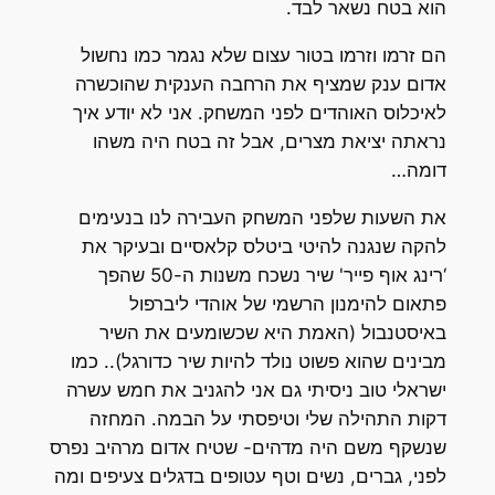
הוא בטח נשאר לבד.
הם זרמו וזרמו בטור עצום שלא נגמר כמו נחשול
אדום ענק שמציף את הרחבה הענקית שהוכשרה
לאיכלוס האוהדים לפני המשחק. אני לא יודע איך
נראתה יציאת מצרים, אבל זה בטח היה משהו
דומה…
את השעות שלפני המשחק העבירה לנו בנעימים
להקה שנגנה להיטי ביטלס קלאסיים ובעיקר את
‘רינג אוף פייר' שיר נשכח משנות ה-50 שהפך
פתאום להימנון הרשמי של אוהדי ליברפול
באיסטנבול (האמת היא שכשומעים את השיר
מבינים שהוא פשוט נולד להיות שיר כדורגל).. כמו
ישראלי טוב ניסיתי גם אני להגניב את חמש עשרה
דקות התהילה שלי וטיפסתי על הבמה. המחזה
שנשקף משם היה מדהים- שטיח אדום מרהיב נפרס
לפני, גברים, נשים וטף עטופים בדגלים צעיפים ומה