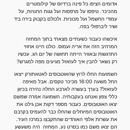
אדומים הציפו כל פינה ברדיוס של קילומטרים
מהכיכר. טיפסו על מרפסות ועל גגות החנויות, על
עמודי החשמל ועל מכוניות. ולכולם בקבוק בירה ביד
ושיר ליברפולי בפה.
איכשהו כעבור כשעתיים מצאתי בתוך המחזה
המרהיב הזה את אריה ועמוס. כולנו היינו אחוזי
התרגשות ובאוויר הייתה תחושה של יום חג. עכשיו
רק נשאר להבין איך לעזאזל מגיעים מפה למגרש?
השמועות החלו לרוץ שהאוטבוסים לאטאתורק ייצאו
החל משעה 16:00 מכיכר טקסים. אבל מאיפה
לעזאזל? בערך בעשרה לארבע החלה נהירה בכיוון
כללי צפון ואנחנו בעקבותיה. השמועה אמרה שמשם
יצאו האוטובוסים. כעבור מספר דקות אכן גילנו את
האוטובוסים המיוחלים שהחלו כבר להעמיס בקרבם
את עשרות אלפי האוהדים שהתקבצו במרכז העיר.
הם יצאו משם כמו בסרט נע. המחזה היה משעשע