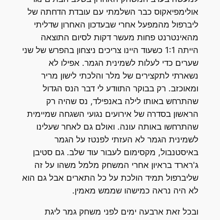
אולימפיאקוס כבר השלמתי עם עובדת הדחתה של
ליברפול מהמפעל אחרי שבעדכון האחרון שדליתי
מהאינטרנט פחות מעשר דקות לסיום התוצאה
הייתה 1:1 כשעוד היינו צריכים ניצחון בהפרש של שני
שערים כדי לעלות לשמינית הגמר. אפילו לא
נשארתי לתקצירים של מלר והלכתי לישון מריר
ומאוכזב. רק בבוקר התוודע לי דבר הנס הגדול
שהתרחש באותו לילה באנפילד, נס שהיה רק
הראשון בסדרה של אירועים נגועי השגחה שמיימית
שהתרחשו באותה עונה. ואולם גם לאחר שעלינו
לשמינית הגמר לא העזתי לפנטז על הגמר
באיסטנבול, מקסימום לעבור עוד שלב. גם סטיבן
ג'רארד בראיון אחרי המשחק מלמל משהו על זה
שליברפול תמיד הולכת על כל התארים אבל גם הוא
לא היה נראה כמישהו שממש מאמין.
ובכל זאת ארבעה ימים לפני משחק גמר ליגת