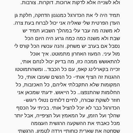
ולא לשנייה אלא לדקות ארוכות. דוקרות. צורבות.
תמיד היה לי את הכדורגל כמנגנון הדחקה, חלקת גן
העדן הפרטית שלי שאליה אני יכול לברוח בעת צרה.
לא משנה מה עבר עלי במהלך השבוע תמיד יש
שבת ולא משנה כמה כמה גרוע היה היום הכל
נסבל אם בערב יש משחק. והנה עכשיו הכל קורס לי
מול עיני. המעוז האחרון מתמוטט. איך אוכל
להתאושש ממכה כזו, מה בדיוק יכול לנחם אותי,
זכייה בקארלינג קאפ, עם כל הכבוד.. ומשהתמוטטו
ההגנות זה הציף אותי- כל הנשים שעזבו אותי, כל
המקומות שלא התקבלתי אליהם, כל האכזבות, כל
החלומות שהתנפצו.. כל הייאוש. ידעתי שמכאן אני
חוזר לשוקת שבורה, לחיים דלוחים נטולי ריגוש-
הכדורגל כבר לא יוכל להציל אותי. בכיתי על הכסף
שהלך ועל הזמן, על המאמץ ועל הציפייה, אבל יותר
מכל כאבתי את ההשקעה הרגשית העצומה
שסחטה את שארית כוחותיי וירדה לטמיון. הרגשתי