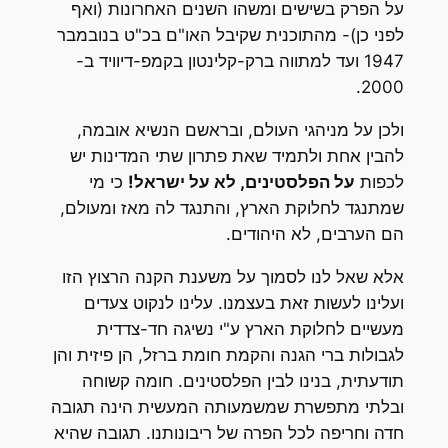
על הפרק בשישים ומשהו השנים האחרונות (ואף
לפני כן)- מהתוכנית שקיבל האו"ם בכ"ט בנובמבר
1947 ועד למתווה ברק-קלינטון בקמפ-דיוויד ב-
2000.
ולכן על מניהגי העולם, ובראשם הנשיא אובמה,
להבין אחת ולתמיד שאת פתרון שתי המדינות יש
לכפות
על הפלסטינים, לא על ישראל!
כי מי
שמתנגד לחלוקת הארץ, והתנגד לה מאז ומעולם,
הם הערבים, לא היהודים.
אלא שאל לנו לסמוך על משענת הקנה הרצוץ הזו
ועלינו לעשות זאת בעצמנו. עלינו לנקוט צעדים
מעשיים לחלוקת הארץ ע"י נשיגה חד-צדדית
לגבולות ברי הגנה והקמת חומת ברזל, הן פיזית והן
תודעתית, בנינו לבין הפלסטינים. חומה קשוחה
ובלתי מתפשרת שמשמעותה המעשית הינה תגובה
חדה וחריפה לכל הפרה של ריבונותנו. תגובה שהיא