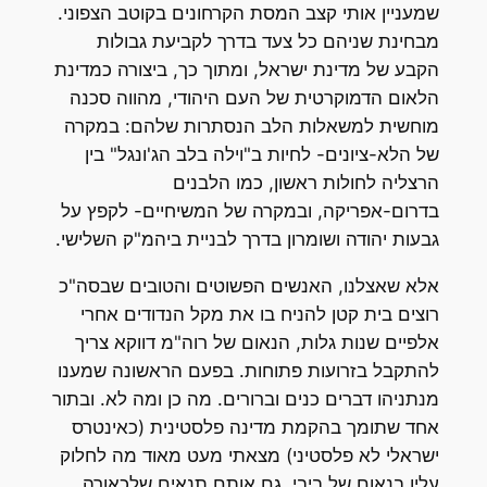
שמעניין אותי קצב המסת הקרחונים בקוטב הצפוני.
מבחינת שניהם כל צעד בדרך לקביעת גבולות
הקבע של מדינת ישראל, ומתוך כך, ביצורה כמדינת
הלאום הדמוקרטית של העם היהודי, מהווה סכנה
מוחשית למשאלות הלב הנסתרות שלהם: במקרה
של הלא-ציונים- לחיות ב"וילה בלב הג'ונגל" בין
הרצליה לחולות ראשון, כמו הלבנים
בדרום-אפריקה, ובמקרה של המשיחיים- לקפץ על
גבעות יהודה ושומרון בדרך לבניית ביהמ"ק השלישי.
אלא שאצלנו, האנשים הפשוטים והטובים שבסה"כ
רוצים בית קטן להניח בו את מקל הנדודים אחרי
אלפיים שנות גלות, הנאום של רוה"מ דווקא צריך
להתקבל בזרועות פתוחות. בפעם הראשונה שמענו
מנתניהו דברים כנים וברורים. מה כן ומה לא. ובתור
אחד שתומך בהקמת מדינה פלסטינית (כאינטרס
ישראלי לא פלסטיני) מצאתי מעט מאוד מה לחלוק
עליו בנאום של ביבי. גם אותם תנאים שלכאורה