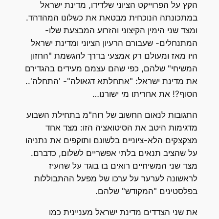
הקץ על הפרוייקט הציוני שלדידו, מדינת ישראל
במתכונתה הנוכחית מבטאת את כשלונו המהדהד.
ומצד שני הימין הקיצוני והזרוע המבצעת שלו-
המתנחלים- שעבורם הרעיון הציוני ומדינת ישראל
היו מאז ומעולם רק אמצעי בדרך להגשמת "החזון
המשיחי" שלהם, כפי שהם עצמם מעידים בהגדירם
את מדינת ישראל: "אתחלתא דגאולה"- 'התחלה'..
הסוף?! את אחריתו מי ישורנו…
התגובות לנאום החשוב של רוה"מ בתחילת השבוע
מדגימות היטב את הסיטואציה הזו: מצד אחד
מצקצקים הלא-ציוניים בלשונם ותוקפים את נתניהו
על שהציב תנאים בלתי אפשריים לשלום, כדברם.
מצד שני המשיחיים רואים בו בוגד על שהעיז
לראשונה לערער על ערכו של מפעל ההתבוללות
בפלסטינים "המקודש" שלהם.
את שני הצדדים מדינת ישראל מעניינית כמו