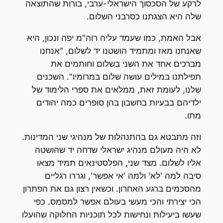
לרקע של הסכסוך הישראלי-ערבי, בורות שהתוצאה
שלה היא הצגתנו כסרבני השלום.
אבל האמת, כמו שעמד עליה רוה"מ יפה ונכון, היא
שאנחנו מאז ומתמיד הושטנו יד לשלום, "אנחנו
מברכים אחד את השני בשלום וחותמים את
תפילתנו במילים עושה שלום במרומיו". השכנים
שלנו, לעומת זאת, ממלאים את ספרי הלימוד של
ילדיהם בבעיות בחשבון בהן סופרים כמה יהודים
מתו.
וזה מתבטא גם בהתנהלות של מנהיגי שני המדינות.
לא היה מעולם מנהיג ישראלי שדחה יד שהושטה
אליו לשלום. מצד שני, הפלסטינאים תמיד מצאו
סיבה למה 'לא' ולמה 'אי אפשר', וגררו רגליים
מהסכמים ברגע האחרון. וכשאין רצון גם את הפתרון
הכי יצירתי והכי מעשי בעולם אפשר למסמס. כפי
שעשו ביעילות ונחישות לכל תוכניות החלוקה שהועלו