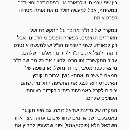
בין שני גורמים, שלכאורה אין בניהם דבר וחצי דבר
במשותף, אבל למעשה חולקים את אותה מטרה-
לפרק אותה.
במקרה של בית"ר מדובר על התקשורת ועל
האוהדים הגזענים. לכאורה הפכים מוחלטים, אבל
רק לכאורה. לשני הגורמים הנ"ל יש למעשה אינטרס
דומה- לנצל את בית"ר לקידום האג'נדה שלהם.
עבור התקשורת זהו הרצון להציג את כל מה שבית"ר
מייצגת כפרימטיבי, נחות ונחשל, או בשפה של
המאה העשרים ואחת- גזען. עבור ה"קומץ"
האינטרס הוא לנצל את החשיפה החלומית שהם
יכולים לקבל באמצעות בית"ר לקידום רעיונות
העוועים שלהם.
המקרה של מדינת ישראל דומה, גם היא תקועה
באמצע בין שני גורמים שחורשים ברעתה. מצד אחד
השמאל הלא (פוסט/אנטי) ציוני שמעוניין להקיץ את