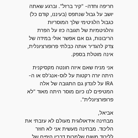
חריפה וחדה- "קיר ברזל". וברגע שאתה
יושב על גבול שנתפס (בעיננו, קודם כל)
כגבול הלגיטימי שלך המוסריות
והלגיטמיות של תגובה כזו על הפרת
הריבונות, גם אם אפשר אולי במידה של
צדק להגדיר אותה כבלתי פרופורציונלית,
אינה מוטלת בספק.
אני מניח שאם איזה חונטה מקסיקנית
היתה יורה רקטות על לוס-אנג'לס או ה-
IRA על לונדון גם התגובה של אלה
המטיפים לנו כיום מוסר היתה מאוד "לא
פרופורציונלית".
אביאל,
מבחינה אידאולוגית מעולם לא עזבתי את
הליכוד. מבחינה מעשית אני לא חוזר
לליכוד משום שלמרות דבריו היפים של