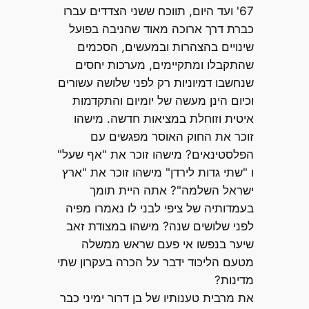
67' ועד היום, תווכח ששני הצדדים עברו
כברת דרך ארוכה מאוד שהניבה בפועל
שינויים בהצהרות ובמעשים, הסכמים
שהתקבלו ומתקיימים, מערכות יחסים
שנחשבו דמיוניות רק לפני שלושה עשורים
וכיום הינן מעשה של יומיום והתקדמות
איטית וזוחלת במציאות חדשה. מישהו
זוכר את החוק האוסר מפגשים עם
הפלסטינאים? מישהו זוכר את "אף שעל"
ו "שתי גדות לירדן" מישהו זוכר את "ארץ
ישראל השלמה"? אתה היית תומך
בעמדותיה של ציפי לבני לו נאמרו מפיה
לפני שלושים שנה? מישהו במצודת זאב
שיער בנפשו אי פעם שראש ממשלה
מטעם הליכוד ידבר על הכרה בעקרון שתי
מדינות?
את מרבית טענותיו של בן דרור ימיני כבר