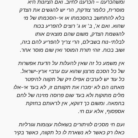
ומשהכרענו – הכרענו לחיוב. ואם הציונות היא
מוסרית, כלומר צודקת, הרי יש להגשים את הצדק
בלא להתחשב בהסכמתו או אי-הסכמתו של מי
שהוא. ואם א', ב' או ג' רוצים להפריע בכוח
להגשמת הצדק, משום שהם מוצאים אותו
לבלתי-נוח בשבילם, הרי צריך להפריע להם בזה,
ושוב בכוח. זוהי תורת המוסר ואין שום מוסר אחר.
אין משמע כל זה שאין להעלות על הדעת אפשרות
של כל הסכם מרצון שהוא עם ערביי ארץ-ישראל.
כל עוד יש לערבים אפילו זיק של תקווה להיפטר
מאתנו הם לא ימכרו את תקוותם זו, לא בעד אי-אלו
מלים מתוקות ולא בעד שום פרוסה מזינה של לחם
בחמאה. ומשום כך דווקא, אין לראותם בחזקת
אספסוף, אלא עם חי.
ועם חי מסכים לוויתורים בשאלות עצומות וגורליות
כאלו רק כאשר לא נשארת לו כל תקווה, כאשר בקיר