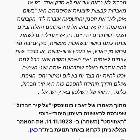
הברזל לא נראה עוד אף לא סדק אחד. רק אז
מאבדות קבוצות קיצוניות שסיסמתם היא "בשום
אופן לא" את קסמן וההשפעה עוברת לידי הקבוצות
המתונות. רק אז יבואו אלינו המתונים האלה ובידם
הצעה לוויתורים הדדיים. רק אז יתחילו הם לשאת
ולתת עמנו ביושר ובשאלות מעשיות, כגון ערובה נגד
גירוש מן הארץ, או בעניין שיווי-זכויות, או בדבר ישות
עצמית לאומית. ואני מאמין ומקווה שאז נוכל לתת
להם ערובות כאלה שתרגענה אותם ושני העמים
יוכלו לחיות זה בצד זה בשלום ומתוך יחסי הגינות.
ואולם הדרך היחידה להסכם כזה היא קיר הברזל,
כלומר, חיזוקו של השלטון בארץ-ישראל".
מתוך מאמרו של זאב ז'בוטינסקי "על קיר הברזל"
שפורסם לראשונה בעיתון היהודי-רוסי
"ראזוויסט" (השחר) ב- 11.11.1923. את המאמר
המלא ניתן לקרוא באתר תנועת בית"ר
כאן
.