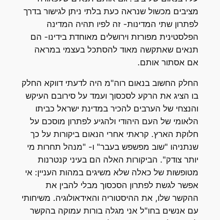
מציבים מכשול שנראה כעת בלתי ניתן לגישור בדרך
לפתרון שתי המדינות- זה לפיו תהיה המדינה
הפלסטינית מפורזת וירושלים מאוחדת בידינו- הם
תנאים שאתקשה מאוד להסתכל בעצמי במראה
אם אסתור אותם.
החלק החשוב בנאום רוה"מ היה לדעתי דווקא החלק
בו הציג את הרקע לסכסוך ועמד על סירובם העיקש
והנצחי של הערבים להכיר במדינת ישראל כביתו
הלאומי של העם היהודי ולהגיע לפתרון מוסכם על
חלוקת הארץ. קראתי אחרי הנאום ביקורות על כך
שנתניהו "שוב מפשפש בעבר" ו- "מנהל תחרות מי
יותר צודק". הביקורות האלה הם בעיני קנטרנות
מטופשות של כאלה שלא משיגים במהות העניין: אי
אפשר לגשת לפתרון הסכסוך מבלי להבין את
ההקשר שלו, את ההיסטוריה והאידאולוגיה. משיחותי
עם אנשים בחו"ל אני מגלה בורות עמוקה בהקשר