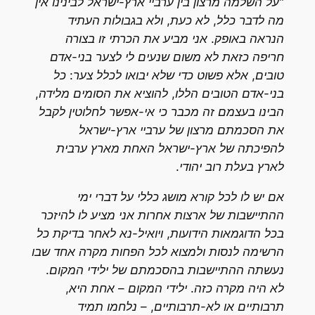
"על השלמה מרצון בין ערביי ארץ-ישראל לבינינו אין
מה לדבר כלל, לא כעת, ולא בגבולות העתיד
הנראה באופק. אני מביע את הכרתי זו בצורה
חריפה כזאת לא משום שנעים לי לצער בני-אדם
טובים, אלא פשוט כדי שלא יבואו לכלל צער: כל
בני-אדם הטובים הללו, להוציא את הסומים מלידה,
הבינו בעצמם זה מכבר כי אי-אפשר לחלוטין לקבל
את הסכמתם מרצון של ערביי ארץ-ישראל
להפיכתה של ארץ-ישראל האחת מארץ ערבית
לארץ בעלת רוב יהודי.
אם יש לו לכל קורא מושג כללי על דברי ימי
ההתיישבות של ארצות אחרות אני מציע לו להיזכר
בכל הדוגמאות הידועות, ויואיל-נא לאחר בדיקת כל
הרשימה לנסות ולמצוא לכל הפחות מקרה אחד שבו
נעשתה ההתיישבות בהסכמתם של ילידי המקום.
לא היה מקרה כזה. ילידי המקום – אחת היא,
תרבותיים או לא-תרבותיים, – נלחמו תמיד