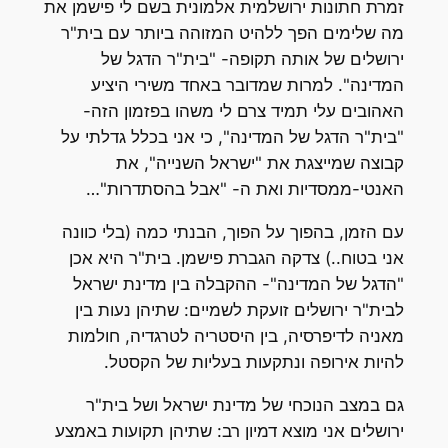
זמרת חתונות ירושלמית אלמונית בשם לי פישמן את
מה שלימים הפך ללהיט המזוהה ביותר עם בית"ר
ירושלים של אותה תקופה- "בית"ר הדגל של
המדינה". למרות שמדובר באחד משירי היציע
האהובים עלי תמיד צרם לי משהו בפזמון הזה-
"בית"ר הדגל של המדינה", כי אני בכלל גדלתי על
קבוצה שמייצגת את "ישראל השנייה", את
האנטי-ממסדיות ואת ה- "אבל בהסתדרות"…
עם הזמן, בהפוך על הפוך, הבנתי כמה (בלי כוונה
אני בטוח..) צדקה הגברת פישמן. בית"ר היא אכן
"הדגל של המדינה"- ההקבלה בין מדינת ישראל
לבית"ר ירושלים זועקת לשמיים: שתיהן נעות בין
מאניה לדיפרסיה, בין היסטריה לטרגדיה, חולמות
להיות אירופה ונתקעות בעליות של הקסטל.
גם במצב הנוכחי של מדינת ישראל ושל בית"ר
ירושלים אני מוצא דמיון רב: שתיהן תקועות באמצע