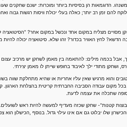
משנהו. הדוגמאות הן בסיסיות ביותר ומוכרות: ישנם שחקנים שע
הם זמן רב יותר; כאלה בעלי יכולת וויסות רגשות גבוה ואחרים 
ן מסויים מצליח במקום אחד ונכשל במקום אחר? "הסיטואציה 
בה הדשא? לחץ האוויר בכדור? זהו שלא. סיטואציה יכולה להיות מ
, אבל בכמה מילים: להתאמה בין מאמן לשחקן יש מרכיב עצום בי
ס, ושחקן מתודי ילך לאיבוד בחופש שייתן לו מאמן יצירתי.
ובים והוא מרגיש שאין עליו אחריות או שהיא מתחלקת שווה בשוו
ו בכל מקום עבודה הסביבה החברתית קריטית בהצלחת הארגון. קב
 סופה שתכלה את עצמה לדעת.
 קבוצות קטנות"- שחקן שכזה מעדיף למעשה להיות ראש לשועלים
רון שלו יבלוט גם אם אינו עילוי גדול. בנוסף ,הכישלון הוא 