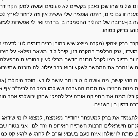
ם של מישהו שכן נאבק בקשיים לא פעוטים ועושה למען הקריירה 
טענה זו גם כיום, היתה אופציה שלי אישית אין וזה לחזור לארץ 
שה בן-ערובה של תהליך ההסמכה בו בחרתי ואין לי אפשרות לעזו
הג בדיוק כמוהו.
ה ברק יצחקי (מקרה מייצג שיש כמובן רבים דומים לו): לדעתי 
ועדון, גנק הבלגית במקרה דנן, קיבל לידו משאב נפלא- על היכולו
 זה בדיוק כמו לקבל מכונה חדשה מבלי לעיין בהוראות ההפעלה.
ש"נחבר את המחשב לשקע והוא כבר יפלוט לנו תוכנה שתשבור א
הוא קשור, מה עושה לו טוב ומה עושה לו רע. חוסר היכולת (או
 מנוס החזירו את סכום ההעברה ששילמו במכירה לבית"ר אף 
בלו ממנו את התפוקה אותה יכל לספק: שחקן ירושלמי אחר הובי
בה דמיון בין השניים.
 להצמיד את ברק למשפחה יהודייה מאמצת; למצוא לו מי שידאג ל
נחנו הישראלים תרבות השתייה האירופית זרה לנו- אני בטוח שב
פותח לו שולחן איזה פעם בשבוע וגורם לו להרגיש לרגע קט כמו