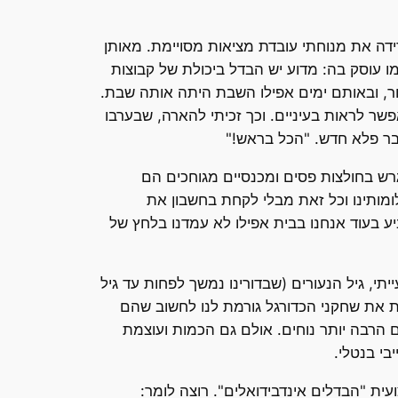
ידה את מנוחתי עובדת מציאות מסויימת. מאותן
 עוסק בה: מדוע יש הבדל ביכולת של קבוצות
ור, ובאותם ימים אפילו השבת היתה אותה שבת.
שר לראות בעיניים. וכך זכיתי להארה, שבערבו
דבר פלא חדש. "הכל בראש!"
ש בחולצות פסים ומכנסיים מגוחכים הם
לומותינו וכל זאת מבלי לקחת בחשבון את
יכולים לשחוט שחקן מהקבוצה שלנו שהחמיץ פנדל בדקה ה- 90' של גמר הגביע בעוד אנחנו בבית אפילו לא עמדנו בלחץ של
תי, גיל הנעורים (שבדורינו נמשך לפחות עד גיל
ת את שחקני הכדורגל גורמת לנו לחשוב שהם
ם הרבה יותר נוחים. אולם גם הכמות ועוצמת
בי בנטלי.
עית "הבדלים אינדבידואלים". רוצה לומר: