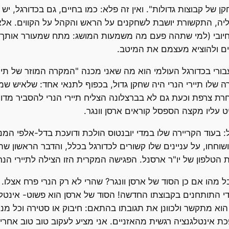
 של קבוצות גדולות". ואין זה פלא: כמו בחיים, גם בכדורגל, 
ליה, התקשורת יושבת לשחקנים על הראש והקהל על הקווים. אלא
יובי (למי שתהה פעם מה משמעות המושג: מתח שמעורר אותך 
ים ולהוציא מעצמם את המיטב.
ורי בכדורגל העולמי הוא מה שאני מכנה "המקרה המוזר של תיי
ה שלו תיירי הנרי היה שחקן גדול, בכפוף לתנאי אחד: שלאיש ש
בחרת צרפת וכעת גם לא בברצלונה הצליח תיירי הנרי להסביר מד
 עליו מקצה הספסל קוראים ארסן וונגר.
: בעוד הקריירה שלו במדי יובנטוס הולכת ודועכת בדל-אלפי המ
ושוחחו, על עניינים שלו קשורים לכדורגל בכלל, והדבר הראשון ש
ת הטלפון של יו"ר ארסנל. הפגישה המקרית הזו הצילה לתיירי הנר
בל מהו אם כן הסוד של ארסן וונגר? שהרי לא רק הנרי פרח אצל
 התותחנים בקבוצתו החדשה! הסוד של ארסן הוא פשוט- אינטלגנצ
וא מתקשר ולכוונן את תגובתו בהתאם: חיבוק או סטירה וכל מנ
פכת אינטלגנציה רגשית מהאזניים. אני מציע לעקוב טוב טוב אח