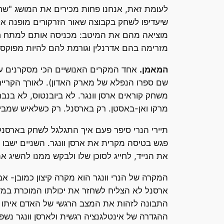
לעומת זאת, אנחנו פחות מכירים את המושג "שחקן
שיעדיפו לשחק בקבוצה שאור הזרקורים מופנה א
מוציאה מהם את המיטב: מכניסה אותם למתח ח
מזרימה בהם אדרנלין וגורמת להם להיות מפוקס
המאמן.
אחד המקרים האנושיים הכי מסקרנים עב
שם ספרו הנפלא של מארק האדון). לאורך הקרייר
משחק קוראים ארסן וונגר. לא ביובנטוס, לא בנ
מרקו ואן-באסטן. רק בארסנל. רק כשלאיש שמביט
תיירי הנרי סיפר פעם איך התגלגל לשחק בארסנל
פגש בטיסה מקרית את ארסן וונגר. השניים ישבו 
את הנייד, לחייג לסוכן שלו ולבקש ממנו להשיג א
המקרה של הנרי וונגר הוא מקרה קיצון כמובן- א
ארסנל לא הצליח לשחזר את יכולתו המוכרת במדי
התבונה לזהות את המצב הרגשי של האדם איתו ה
ההגדרה של אינטלגנציה רגשית ולארסן וונגר נש