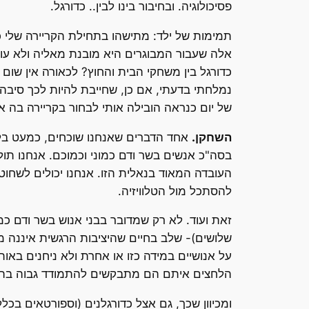
פסיכולוגיה. ובחיבור בינו לבין.. כדורגל.
תמימות של ילד: מתישהו בתחילת הקריירה שלי כא
אלה שעבור המבוגרים היא מובנת מאליה ולא עול
כדורגל בין משחקי הבית והחוץ? לכאורה אין שו
נמלחתי בדעתי, אם כן, שחייבת להיות לכך סיבה 
של יום כנראה הובילה אותי לבחור בקריירה בה 
השחקן.
אחד הדברים שאנחנו שוכחים, כמעט בלי
בסה"כ אנשים בשר ודם כמוני וכמוכם. אנחנו תולי
להסתכל מול הטלוויזיה.
זאת ועוד. לא רק שמדובר בבני אנוש בשר ודם כמו
שלושים)- שלב בחיים שהיציבות הרגשית איננה מ
על אנושיים במידה כזו או אחרת ולא ניחנים באו
הלחצים איתם הם מתבקשים להתמודד גבוה בהתאם.
ומכיוון שכך, גם אצל כדורגלנים (וספורטאים בכל