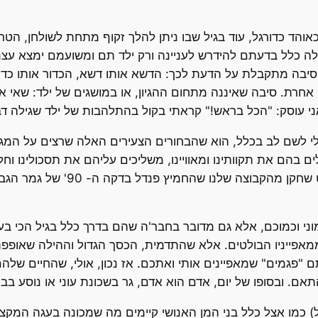
והד כדורגל, עוד בגיל שבו ניתן להלך זקוף מתחת לשולחן, הטר
ה כלל בדעתם להידרש לעניינה ורק ילד תם ומשועמם ימצא עצמו
ם סיבה מתקבלת על הדעת לכך: הדשא אותו דשא, הכדור אותו כד
אחרת. סיבה שאיננה מתחום ההגיון, או במושגים של ילד: שאי אפ
אני עוסק: "הכל בראש!" קראתי בקול בהתלהבות של ילד שגילה 
 לשם לב בכלל, הוא שהבחורים הצעירים האלה שרצים על המגר
ם בהם את תקוותינו ומאוויינו, משליכים עליהם את תסכולינו וח
העובדה המאוד בנאלית הזו. אנחנו 
ני וכמוכם, אלא גם מדובר בחבר'ה שהם בדרך כלל בגיל הכי בעיי
מאפייניו הבולטים. אלא שהתדמית, הכסך הגדול וההילה שאופפ
תם "פגמים" שמאפיינים אותי ואתכם. אז נכון, אולי, שהחיים שלה
 ובסופו של יום, אדם הוא אדם, גר בשכונת עוני או נוסע בביי
ל) כמו אצל כלל בני המן האנושי קיימים מה שמכונה בעגה המקצו