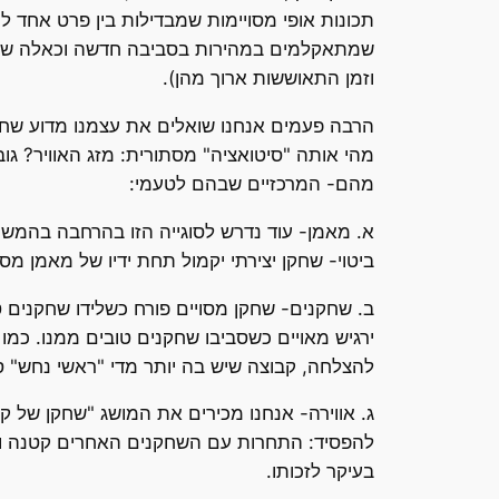
תכונות אופי מסויימות שמבדילות בין פרט אחד ל
שמתאקלמים במהירות בסביבה חדשה וכאלה שלוקח ל
וזמן התאוששות ארוך מהן).
הרבה פעמים אנחנו שואלים את עצמנו מדוע שחק
מהי אותה "סיטואציה" מסתורית: מזג האוויר? גו
מהם- המרכזיים שבהם לטעמי:
א. מאמן- עוד נדרש לסוגייה הזו בהרחבה בהמשך
ביטוי- שחקן יצירתי יקמול תחת ידיו של מאמן מסר
ב. שחקנים- שחקן מסויים פורח כשלידו שחקנים ט
ירגיש מאויים כשסביבו שחקנים טובים ממנו. כמ
להצלחה, קבוצה שיש בה יותר מדי "ראשי נחש"
ג. אווירה- אנחנו מכירים את המושג "שחקן של
להפסיד: התחרות עם השחקנים האחרים קטנה והכיש
בעיקר לזכותו.