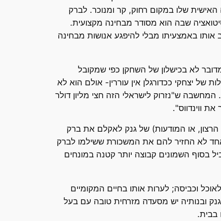
האישית שלו במקום רחוק, קר ומנוכר. לברק
לסיטואציה שבה הוא מסודר מבחינה מקצועית.
ב אותו באמצעיתו מבלי להיפגע אנושות מבחינה
מדובר לא בכישלון של השחקן כפי שמקובל
ת של יצחקי ככדורגלן אין עוררין- אולם הוא לא
 המחשבה ש"נזרוק לישראלי הזה חצי מליון דולר
ת ווינדווס".
 הרצון, או המודעות) של גנק לאקלם את ברק
אחד לא החזיר להם את המשכורת ששילמו לברק
ל בסוף השמונים קבוצה יותר קטנה במונחים
אוכל וכביסה; לערות אותו בחיים המקומיים
גנק ובנותיה יש מסעדה מזרחית טובה עם בעל
 בבית.