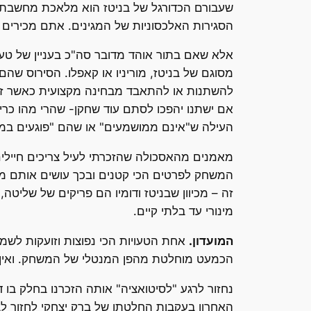
שעבורם הכדורגל של בניטז הוא מלאכת מחשבת
הסגירות האלכסוניות של המגינים. אתם מכירים
אלא שאם בתור אוהד מדובר סה"כ בעניין של טעם
מסוגם של בניטז, מוריניו או קאפלו. הסירוס שה
להשתנות או להתאבד מבחינה מקצועית כאשר זו "
אם ישתנו יהפכו לסתם עוד שחקן- שהרי מהו כרי
העילה ש"אינם ממושמעים" או שהם "פוגעים במ
מאמנים מהאסכולה שהזכרתי לעיל צריכים חייל
המשחק לפרטים הכי קטנים ובכך עושים אותם מא
זה – מכיוון שבניטז ודומיו הם פריקים של שליט
מינורי עד בלתי קיים.
המועדון.
אחת הטעויות הכי נפוצות וזועקות לשמיי
הכמעט מוחלטת מהפן המנטלי של המשחק. ואין אב
נחזור לרגע "לסיטואציה" אותה הזכרנו בחלק בו די
האחרון בעקבות החלטתו של ברק יצחקי לחזור לבי