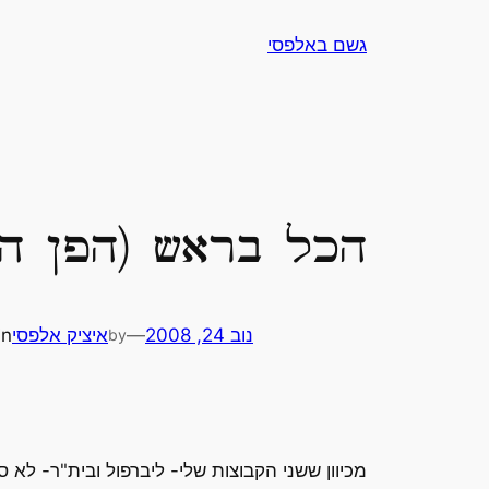
לדלג
גשם באלפסי
לתוכן
הכל בראש (הפן ה
נוב 24, 2008
—
איציק אלפסי
in
by
מכיוון ששני הקבוצות שלי- ליברפול ובית"ר- לא