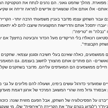
 מפוארת. מהלך שחמט גאוני. הם נהנים לנתח את הטקטיקה ה
 אותם- אלו אותם אלה שנשארים אדישים למראה זריחה או שקיעה
 עבור השחקן עצמו מדובר בעניין משמעותי הרבה יותר- הקרייר
ם יעברו יתסכל אותם והדרישות המקצועיות שיוצבו להם לא יתאמו
נבלה" וזו "טריפה":
סטיאנו רונאלדו בלי הריקודים מעל הכדור והבעיטה בחיצון? אם
שחק הקבוצתי".
ים ממושמעים, כאלה שאינם בעלי חשיבה וסגנון עצמאי. שחקנ
ושרים- הם פותרים אותם מהצורך לחשוב בעצמם. גם המאמנים 
ה, חיילים ממושמעים הם המועדפים עליהם. מדובר בשחקנים שקל 
ם שמועדוני כדורגל עושים בימינו, ושעולה להם מליונים על גבי מ
סורד גדול מזה שהרי המשאב המרכזי של ארגון דוגמת מועדון כד
ברנו על הפסיכולוגיה של השחקן, אבל הפעם מזווית שונה: כזכור, 
ת"ר ו"לגדוע בטרם עת" את הקריירה ה"אירופית" שלו. מי שעקב א