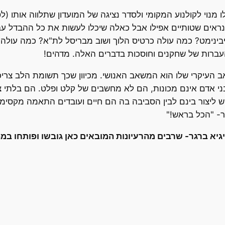
ו מנוי לקולנוע המקומי ולסדר נציגה של המועדון שתלווה אותו (
ראים שטותיים אפילו אבל כאלה שיכלו לעשות את כל ההבדל עבור
קיבינימט? כמה עולה כרטיס הלוך ושוב מבריסל לת"א? כמה עולה 
העברות של שחקנים וחוסכות בדברים האלה. מדהים!
ב העיקרי שלו הוא המשאב האנושי. מכיוון שכך תשומת הלב צריכ
י אדם אינם מכונות, הם לא מחשבים של קלט ופלט. הם בלתי צפו
 ליצור בינם לבין הסביבה בה הם חיים ועובדים התאמה מקסי
ר- "הכל בראש!"
יגיא ברגר- שרבים מהרעיונות המובאים כאן גובשו ופותחו ב