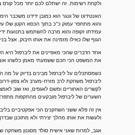
ולקחת רשימות. זה ישתלם לכם יותר מכל קורס בפ
האנטידוט של וונגר הוא כמובן ידידנו משכבר הימ
והוא מתחפר עמוק כ"כ בתוך הכסא הקטן שלו על
עמידתו זקופה והוא מרבה להשתמש בתנועות ידיי
הגוף שלו כאילו מזמינה את אותו חיבוק. אצל בנ
אחד הדברים שהכי מאפיינים את ליברפול היא הש
את המשפט הכי חכם ששמעתי מאמן כלשהו אומר
כשמסתכלים על ליברפול מבינים בדיוק על מה הו
ליברפול משחקת לרב מזרח-מערב ולא צפון-דרום)
לקשרים האחוריים ומשם לאגפים, ואז שוב לאמצע
השערים של ליברפול מובקעים מהתקפות מתפרצות
אין זה פלא ששני השחקנים הכי אפקטיביים בליב
ולעשות את אותו מהלך יצירתי ולא מתוכנן שבדר
אגב, למרות שאני אישית סולד מסגנון משחקה של 