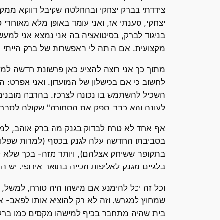
צידדתי בברק יצחקי ובהחלטה שקיבל דווקא ממקו
יצחקי, טענתי אז, ואני עומד באופן מלא מאוחרי 
בניגוד לברק, בסיטואציה בה אני נמצא אני למע
מקצועית. אם היתה לי האפשרות של ברק הייתי נו
מתוך כך אני רוצה להציע כאן פרשונת חדשה למקר
לחשוב כי אם בכישלון של המועדון. ואני אפרט: המ
השכיל להשתמש בו נכונה לצרכיו. בהרבה מובנים
לעונה והא כבר יספק את הסחורה" שקולה לסברה 
אף אחד לא טרח לבדוק בגנק מה ברק אוהב, למה 
בסביבתו החדשה עלה לגנק בכסף (למרות שפלוס
בתקופה ששיחק אצלהם), ויותר מזה- בכך שלא קי
בלגיים מגנק לאליפות וזכייה בתואר אירופי. יש הר
וכל זה יכל להימנע אם מישהו היה טורח, למשל,
שמחוץ למגרש. וזה לא רק להוציא אותו לפאב- א
בית שהיה מתחבר בכיף למישהו מקסים כמו ברק, 