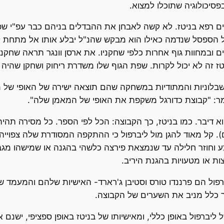
סיכולוגיה שתוכלו למצוא.
ים רפא בניטז. לא קשה לאבחן את ההבדלים בניהם כבר עפ"י שפת 
 הספסל שנדמה כאילו הוא מבקש שהנ"ל יבלע אותו אל מתחת לאד
ם ובמחוות גוף אחרות כלפי שחקניו. את ארסן וונגר תראה שחקנ
יטז זה לא יכול לקרות. שפת הגוף שלו משדרת ריחוק ושחקן שהיה
בלוניות והמתודיות במשחקה שהם תוצאה ישירה של האופי של מאמ
: "קבוצת כדורגל משקפת את האופי של המאמן שלה".
א דיבר. כמו בניטז, כך הקבוצה: הכל לפי הספר. כל מסירה תהי
. קל מאוד להגן מול ליברפול כי ההתקפה המסודרת שלה צפוייה
 וחוזר חלילה עד שנמצאת פירצה כלשהי בהגנה או שמישהו מגבי
 או מטעויות בהגנת היריב.
רפול הם פרננדו טורס וסטיבן ג'רארד- האישיות שלהם והמעמד 
ך כלל מניב את השערים של הקבוצה.
ליברפול באופן כללי, ומאישיותו של בניטז באופן ספציפי, ישנ