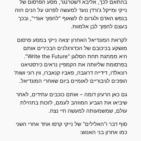
בהתאם לכך, אליבא דשטרנגר, מסע הפרסום של
נייקי ומייקל ג'ורדן נועד למעשה לפרוט על הנים הזה
בנפש האדם ולגרום לו לשאוף "להפוך אגדי", ובכך
בעצם להפוך לבן אלמוות.
לקראת המונדיאל האחרון יצאה נייקי במסע פרסום
מושקע בכיכובם של הכדורגלנים הבכירים אותם
היא ממתגת תחת הסלוגן "Write the Future".
בפרסומת שליוותה את הקמפיין נראים כירסטיאנו
רונאלדו, דידייה דרוגבה, פאביו קנאברו, ווין רוני ושות'
הופכים לגיבוריים לאומיים ביום שאחרי המונדיאל.
גם כאן הרעיון דומה – אותם כוכבים עתידים, לאחר
שיביאו את הגביע המוזהב לעמם, לזכות בתהילת
עולם, שמשמעותה למעשה חיי נצח.
סוף דבר ו"האלילים" של נייקי קרסו אחד אחרי השני
כמו אחרון בני האנוש: