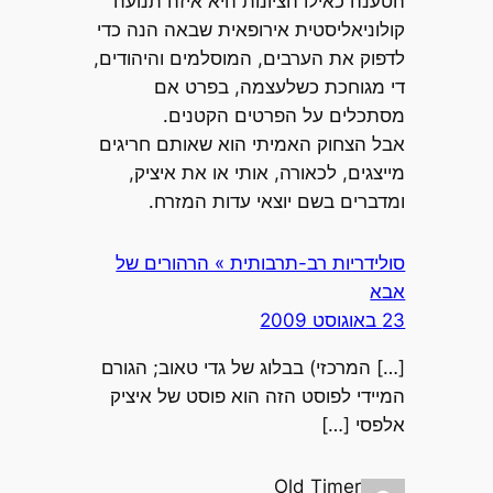
הטענה כאילו הציונות היא איזה תנועה
קולוניאליסטית אירופאית שבאה הנה כדי
לדפוק את הערבים, המוסלמים והיהודים,
די מגוחכת כשלעצמה, בפרט אם
מסתכלים על הפרטים הקטנים.
אבל הצחוק האמיתי הוא שאותם חריגים
מייצגים, לכאורה, אותי או את איציק,
ומדברים בשם יוצאי עדות המזרח.
סולידריות רב-תרבותית » הרהורים של
אבא
23 באוגוסט 2009
[…] המרכזי) בבלוג של גדי טאוב; הגורם
המיידי לפוסט הזה הוא פוסט של איציק
אלפסי […]
Old Timer