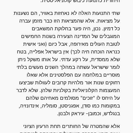
היהודית כתנועת כיבוש קולוניאליסטית.
שתי התנועות האלה לא נאחזות באוויר, הם נשענות
על מציאות. אלא שהמציאות הזו כבר מזמן עברה
כל דמיון. נכון, היה פער בחלוקת המשאבים
המוגבלים של המדינה הצעירה בשנות החמישים
לטובת העולים מאירופה, אבל כיום (ואני אישית
כנראה הוכחה חיה לכך) אין בישראל אפלייה, בטח
שלא ממסדית, על רקע עדתי. על אותו משקל ניתן
לומר שישראל עשתה במהלך השנים מעשים בלתי
מוסריים במלחמה עם הפלסטינים אלא שאלו
רחוקים שנות אור מלהיות קרובים לעוולות שביצעו
המעצמות הקלוניאליות בקולניות שלהן. שלא לדבר
על היחס לו "זוכים" מסולמים מאחיהם שלהם
במקומות כמו סודן, אפגניסטן, סומליה, אינדונזיה,
בנגלדש, וכמובן- עיראק ולבנון.
אלא שהמטרה של החותרים תחת הרעיון הציוני