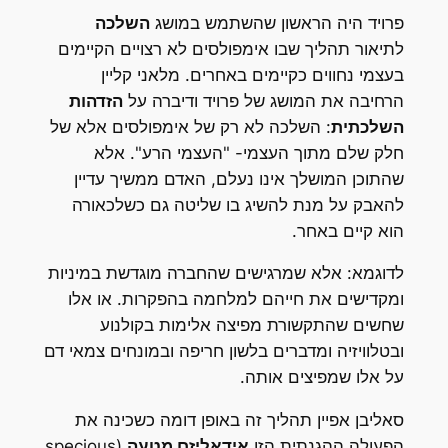
פרויד היה הראשון שהשתמש במושג
השלכה
לתיאור תהליך שבו אימפולסים לא רצויים הקיימים
בעצמי נחווים כקיימים באחרים. מלאני קליין
הרחיבה את המושג של פרויד ודיברה על
הזדהות
השלכתית
: השלכה לא רק של אימפולסים אלא של
חלק שלם מתוך העצמי- "העצמי הרע". אלא
שהתוכן המושלך אינו נעלם, האדם ממשיך עדיין
להאבק על מנת להשיג בו שליטה גם כשלכאורה
הוא קיים באחר.
לדוגמא: אלא שמרגישים שהחברה מוגדשת במיניות
ומקדישים את חייהם למלחמה בהפקרות. או אלו
שחשים שהתקשורת מפיצה אלימות בקולנוע
ובטלוויזיה ומדברים בלשון חריפה ובמונחים צמאי דם
על אלו שמפיצים אותה.
סאליבן אפיין תהליך זה באופן דומה כשכינה את
הפעולה ההגנתית הזו
אידאליזם מטעה
(specious