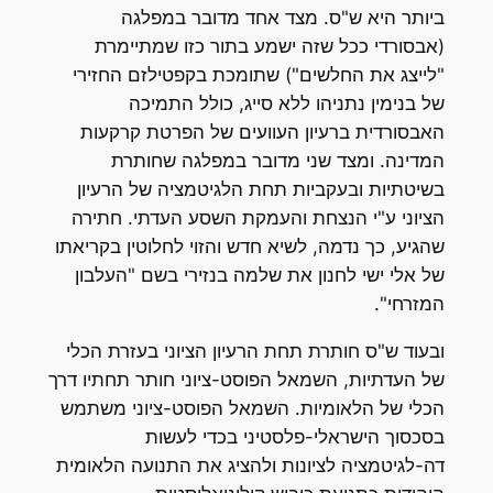
ביותר היא ש"ס. מצד אחד מדובר במפלגה
(אבסורדי ככל שזה ישמע בתור כזו שמתיימרת
"לייצג את החלשים") שתומכת בקפטילזם החזירי
של בנימין נתניהו ללא סייג, כולל התמיכה
האבסורדית ברעיון העוועים של הפרטת קרקעות
המדינה. ומצד שני מדובר במפלגה שחותרת
בשיטתיות ובעקביות תחת הלגיטמציה של הרעיון
הציוני ע"י הנצחת והעמקת השסע העדתי. חתירה
שהגיע, כך נדמה, לשיא חדש והזוי לחלוטין בקריאתו
של אלי ישי לחנון את שלמה בנזירי בשם "העלבון
המזרחי".
ובעוד ש"ס חותרת תחת הרעיון הציוני בעזרת הכלי
של העדתיות, השמאל הפוסט-ציוני חותר תחתיו דרך
הכלי של הלאומיות. השמאל הפוסט-ציוני משתמש
בסכסוך הישראלי-פלסטיני בכדי לעשות
דה-לגיטמציה לציונות ולהציג את התנועה הלאומית