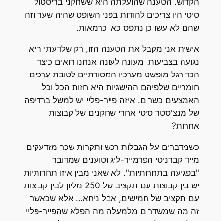
הקדוש. הטענה שהועלתה היא ששחקני בריסטול
סיטי היו צריכים להודות בפני השופט שהיה שער וזה
שהם לא עשו כן נתפס כאן כרמאות.
אישית אני מקבל את הטענה הזו, רק שלדעתי היא
נגועה בצביעות. מעונה לעונה אנחנו רואים כיצד
הכדורגל מופשט מערכיו המסורתיים לטובת ערכים
חומריים שלפיהם ההישגיות היא חזות הכל וכל
האמצעים כשרים. איזה פייר-פליי יש למשל ברדיפה
של מנצ'סטר סיטי אחרי שחקנים של קבוצות
אחרות?
כשמדברים על הגבלות רכש ותקרות שכר מזדעקים
מייד קברניטי הפרמייר-ליג וטוענים שמדובר
"בפגיעה בתחרותיות". לא שאני מבין איזו תחרותיות
יש בין קבוצות עם תקציב של 250 מליון לבין קבוצות
עם תקציב של חמישים, אבל ניחא… אלא שכאשר
זה מה שמשדרים מלמעלה מה הפלא שהפייר-פליי