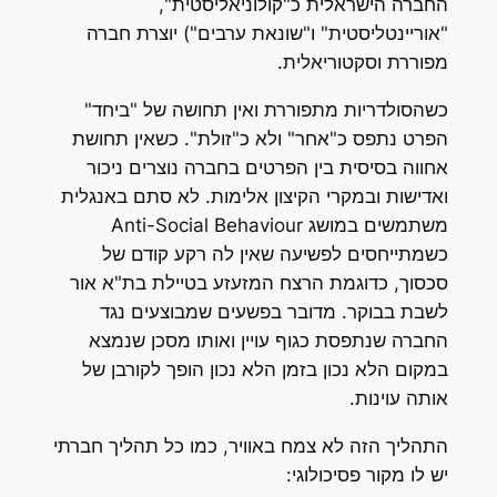
החברה הישראלית כ"קולוניאליסטית",
"אוריינטליסטית" ו"שונאת ערבים") יוצרת חברה
מפוררת וסקטוריאלית.
כשהסולדריות מתפוררת ואין תחושה של "ביחד"
הפרט נתפס כ"אחר" ולא כ"זולת". כשאין תחושת
אחווה בסיסית בין הפרטים בחברה נוצרים ניכור
ואדישות ובמקרי הקיצון אלימות. לא סתם באנגלית
משתמשים במושג Anti-Social Behaviour
כשמתייחסים לפשיעה שאין לה רקע קודם של
סכסוך, כדוגמת הרצח המזעזע בטיילת בת"א אור
לשבת בבוקר. מדובר בפשעים שמבוצעים נגד
החברה שנתפסת כגוף עויין ואותו מסכן שנמצא
במקום הלא נכון בזמן הלא נכון הופך לקורבן של
אותה עוינות.
התהליך הזה לא צמח באוויר, כמו כל תהליך חברתי
יש לו מקור פסיכולוגי: