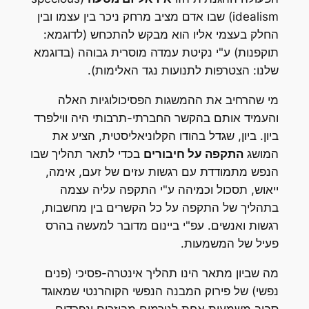
idealism) שבו אדם מציב מרחק ניכר בין עצמו ובין
החלק בעצמי אליו הוא מבקש להתכחש (לדוגמא:
תוקפנות) ע"י נקיטת עמדה מוסרית גבוהה (בדוגמא
שלנו: הצטרפות לתנועות נגד האלימות).
מי שהרחיב את ההמשגות הפסיכולוגיות האלה
והעמיד אותם בהקשר החברתי-תרבותי היה ווילפרד
ביון. ביון, שגדל בהודו הקלוניאליסטית, הציע את
המושג
התקפה על חיבורים
בכדי לתאר תהליך שבו
הנפש מתמודדת עם רגשות עזים של זעם, אימה,
ייאוש, תסכול וכמיהה ע"י התקפה עליה עצמה
בתהליך של התקפה על כל הקשרים בין מחשבות,
רגשות ואנשים. עפ"י ביינום מדובר למעשה בהרס
פעיל של המשמעות.
מה שביון מתאר הינו תהליך אינטרה-פסיכי (פנים
נפשי) של פירוק המבנה הנפשי הקוהרנטי שמאוגד
סביב משמעות אחת לגורמים מבוזרים ונפרדים