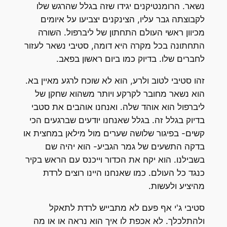
נשאר. הרומנטיקנים יגידו שזה בגלל שהרגש שלו
לקבוצתה גבר עליו, הצינקנים יצביעו על איומים
מכיוון ראשי העולם התחתון של ליברפול. השורה
התחתונה בכל מקרה היא דומה, סטיבי נשאר לעזור
לחברים שלו. בדיוק כמו ביום ראשון בפאב.
זהו סטיבי לטוב ולרע, הוא לא שוכח לרגע מאיין בא.
הוא נשאר מחובר לקרקע ויותר משהוא שחקן של
ליברפול הוא אוהד שלה. ואנחנו אוהבים את סטבי
בדיוק בגלל זה. בגלל שאנחנו יודעים שברגעים הכי
קשים- בפיגור שלושה שערים מול מילאן במחצית או
בדקה התשעים של גמר הגביע- הוא יהיה שם
בשבילנו. הוא יקח את הכדור וייכנס עם הראש בקיר
כנגד כל העולם. כמו שאנחנו היינו רוצים לרדת
מהיציע ולעשות.
סטיבי ג'י אף פעם לא מתבייש לרדת לתאקל
ולהתלכלך. לא אכפת לו איך הוא נראה או או מה