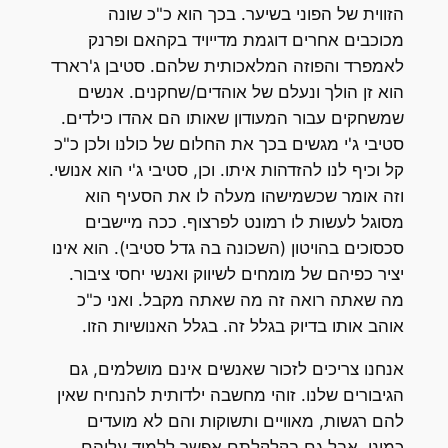
הזווית של הפוני בשיער. בכך הוא כ"כ שונה
מכוכבים אחרים דוגמת מדייויד בקהאם ופרנק
לאמפרד והפוזה המלאכותית שלהם. סטיבן ג'רארד
הוא זן הולך ונעלם של אוהדים/שחקנים. אנשים
שמשחקים עבור המעודון שאותו הם אהדו כילדים.
סטיבי ג'י מגשים בכך את החלום של כולנו ולכן כ"כ
קל וכיף לנו להזדהות איתו. וכן, סטיבי ג'י הוא אנושי.
וזה אומר שכשמישהו מעלה לו את הסעיף הוא
מסוגל לעשות לו רמונט לפרצוף. ככה מיישבים
סכסוכים בהויטון (השכונה בה גדל סטיבי). הוא אינו
יציר כפיהם של מומחים לשיווק ואנשי יחסי ציבור.
מה שאתה רואה זה מה שאתה מקבל. ואני כ"כ
אוהב אותו בדיוק בגלל זה. בגלל האנושיות הזו.
אנחנו צריכים לזכור שאנשים אינם מושלמים, גם
הגיבורים שלנו. זוהי מחשבה ילדותית להנחיח שאין
להם רגשות, מאוויים ותשוקות והם לא מועדים
כמונו. אבל גם בקלקלתם אפשר ללמוד עליהם