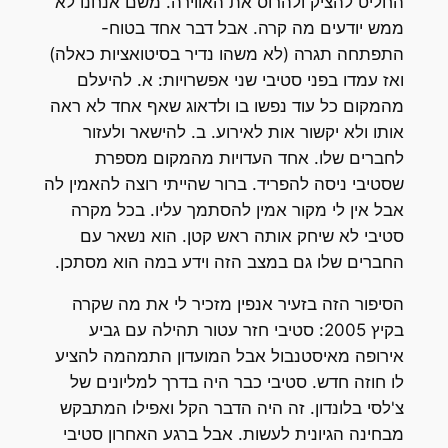
החליט להציק ולהרוס את האווירה. משם אנחנו לא
ממש יודעים מה קרה. אבל דבר אחד בטוח-
התפתחה תגרה (לא משהו נדיר בסיטואציות כאלה)
ואז עמדו בפני סטיבי שני אפשרויות: א. להיעלם
מהמקום כל עוד נפשו בו ולדאוג שאף אחד לא ראה
אותו ולא יקשור אות לאירוע. ב. להישאר ולעזור
לחברים שלו. אחד העדויות מהמקום מספרת
שסטיבי ניסה להפריד. ברור שהייתי רוצה להאמין לה
אבל אין לי מקור אמין להסתמך עליו. בכל מקרה
סטיבי לא שיחק אותה ראש קטן. הוא נשאר עם
החברים שלו גם במצב הזה וידע במה הוא מסתכן.
הסיפור הזה בזעיר אנפין מזכיר לי את מה שקרה
בקיץ 2005: סטיבי חזר עטור תהילה עם גביע
אירופה מאיסטנבול אבל המועדון התמהמה להציע
לו חוזה חדש. סטיבי כבר היה בדרך למליונים של
צ'לסי בלונדון. זה היה הדבר הקל ואפילו המתבקש
מבחינה הגיונית לעשות. אבל ברגע האחרון סטיבי