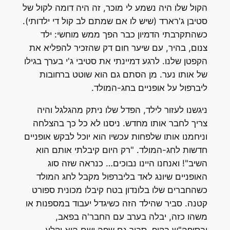
הקול שלו היה נשמע לי מוכר, זה היה דומה לקול של
סטיבן ג'רארד (שיש לו אם שמתם לב קול די ילדותי).
כשהתקרבתי הדמיון כבר הפך ממש מוחשי: ילד
צנום, בהיר, עם שיער חום דק שהזכיר להפליא את
הקפטן שלנו. לרגע דמיינתי את סטיבי ג'י בערך בגילו
של אותו נער. מן הסתם גם הוא שוטט ברחובות
ליברפול על אופניים בחג-המולד.
ניגשנו לעזור לילד, הפדל שלו ניתק מהגלגל והיה
צריך לחבר אותו מחדש. ניסנו לא כל כך בהצלחה
וניחמנו אותו שלפחות עכשיו הוא יוכל לבקש אופניים
חדשות לחג-המולד. "רק היום קיבלתי אותם הוא
השיב"! ואנחנו היינו נבוכים… כנראה שזה סוג
האופניים שיונג לאד בליברפול מקבל לחג המולד
כשהחברים שלו בלונדון בטח קיבלו מכונית ספורט
קטנה. סביר שהילד הזה כשיגדל יעבוד במספנות או
משהו כזה, יבלה בערב עם החבר'ה בפאב,
ובסופה"ש בקופ. סביר גם שפה ושם הוא יקלע