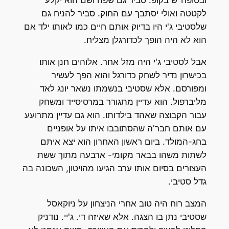
לקטטה ואולי יסתבך עם החוק. סביר להניח גם
שלסטיבי ג'י היו בדיוק אותם חיים כמו לאותו ילד אם
הוא לא היה הופך לכדורגלן מצליח.
אבל לסטיבי ג'י היה מזל אחר. אלוהים חנן אותו
בכישרון נדיר לשחק כדורגל והוא הפך לעשיר
ומפורסם. אלא שסטיבי בנשמתו נשאר יונג לאד
מליברפול. הוא עדיין מתגורר במרסיסייד ומשחק
עבור הקבוצה שאהד בילדותו. הוא גם עדיין מתרועע
עם אותם חבר'ה שהסתובבו איתו על אופניים
בחג-המולד. ביום ראשון האחרון הוא יצא איתם
לשתות משהו בבאר מקומי- ארבעה מתוך ששת
העצורים בסיום אותו ערב הגיעו מהויטון, השכונה בה
גדל סטיבי.
המצב רוח היה טוב אחרי הניצחון על ניוקאסל
שסטיבי נתן בו הצגה. אלא שאיזה די. ג'יי. נודניק